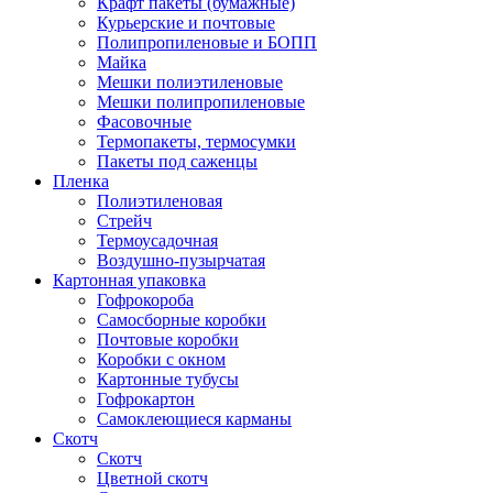
Крафт пакеты (бумажные)
Курьерские и почтовые
Полипропиленовые и БОПП
Майка
Мешки полиэтиленовые
Мешки полипропиленовые
Фасовочные
Термопакеты, термосумки
Пакеты под саженцы
Пленка
Полиэтиленовая
Стрейч
Термоусадочная
Воздушно-пузырчатая
Картонная упаковка
Гофрокороба
Самосборные коробки
Почтовые коробки
Коробки с окном
Картонные тубусы
Гофрокартон
Самоклеющиеся карманы
Скотч
Скотч
Цветной скотч