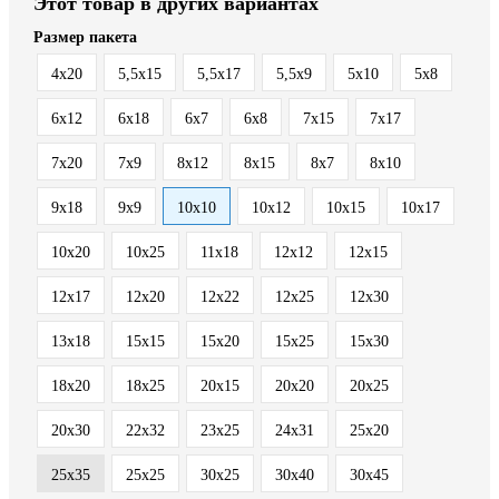
Этот товар в других вариантах
Размер пакета
4x20
5,5x15
5,5x17
5,5x9
5x10
5x8
6x12
6x18
6x7
6x8
7x15
7x17
7x20
7x9
8x12
8x15
8x7
8х10
9x18
9x9
10x10
10x12
10x15
10x17
10x20
10x25
11x18
12x12
12x15
12x17
12x20
12x22
12x25
12x30
13x18
15x15
15x20
15x25
15x30
18x20
18x25
20x15
20x20
20x25
20x30
22x32
23x25
24x31
25x20
25x35
25х25
30x25
30x40
30x45