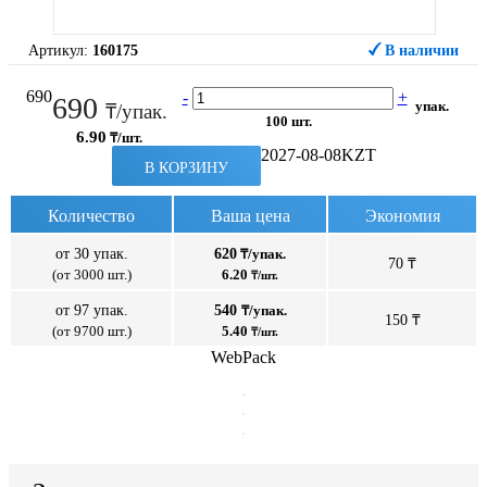
Артикул:
160175
В наличии
690
-
+
690
упак.
₸/упак.
100 шт.
6.90
₸/шт.
2027-08-08
KZT
В КОРЗИНУ
Количество
Ваша цена
Экономия
от 30 упак.
620
₸/упак.
70 ₸
(от 3000 шт.)
6.20
₸/шт.
от 97 упак.
540
₸/упак.
150 ₸
(от 9700 шт.)
5.40
₸/шт.
WebPack