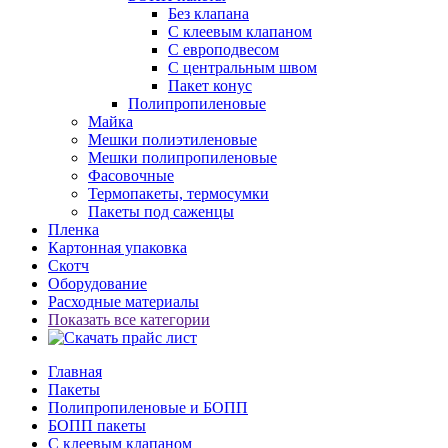
Без клапана
С клеевым клапаном
С европодвесом
С центральным швом
Пакет конус
Полипропиленовые
Майка
Мешки полиэтиленовые
Мешки полипропиленовые
Фасовочные
Термопакеты, термосумки
Пакеты под саженцы
Пленка
Картонная упаковка
Скотч
Оборудование
Расходные материалы
Показать все категории
Главная
Пакеты
Полипропиленовые и БОПП
БОПП пакеты
С клеевым клапаном