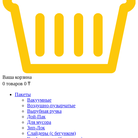
Ваша корзина
0
товаров
0
₸
Пакеты
Вакуумные
Воздушно-пузырчатые
Вырубная ручка
Дой-Пак
Для мусора
Зип-Лок
Слайдеры (с бегунком)