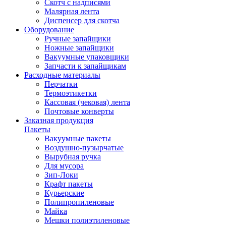
Скотч с надписями
Малярная лента
Диспенсер для скотча
Оборудование
Ручные запайщики
Ножные запайщики
Вакуумные упаковщики
Запчасти к запайщикам
Расходные материалы
Перчатки
Термоэтикетки
Кассовая (чековая) лента
Почтовые конверты
Заказная продукция
Пакеты
Вакуумные пакеты
Воздушно-пузырчатые
Вырубная ручка
Для мусора
Зип-Локи
Крафт пакеты
Курьерские
Полипропиленовые
Майка
Мешки полиэтиленовые