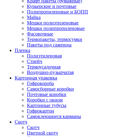
Крафт пакеты (бумажные)
Курьерские и почтовые
Полипропиленовые и БОПП
Майка
Мешки полиэтиленовые
Мешки полипропиленовые
Фасовочные
Термопакеты, термосумки
Пакеты под саженцы
Пленка
Полиэтиленовая
Стрейч
Термоусадочная
Воздушно-пузырчатая
Картонная упаковка
Гофрокороба
Самосборные коробки
Почтовые коробки
Коробки с окном
Картонные тубусы
Гофрокартон
Самоклеющиеся карманы
Скотч
Скотч
Цветной скотч