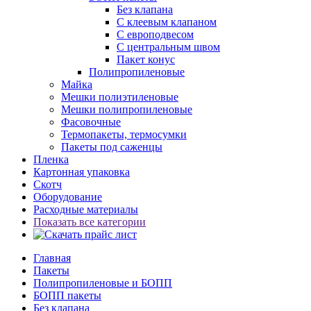
Без клапана
С клеевым клапаном
С европодвесом
С центральным швом
Пакет конус
Полипропиленовые
Майка
Мешки полиэтиленовые
Мешки полипропиленовые
Фасовочные
Термопакеты, термосумки
Пакеты под саженцы
Пленка
Картонная упаковка
Скотч
Оборудование
Расходные материалы
Показать все категории
Главная
Пакеты
Полипропиленовые и БОПП
БОПП пакеты
Без клапана