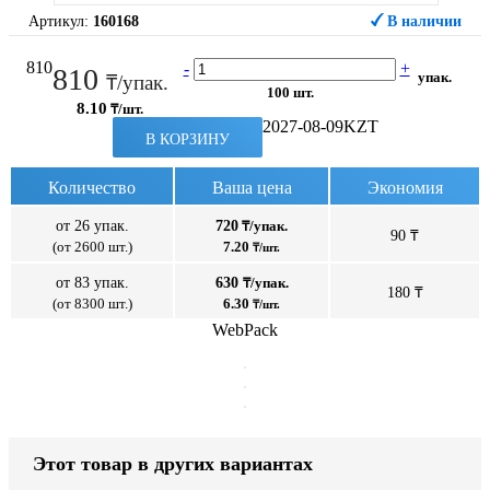
Артикул:
160168
В наличии
810
-
+
810
упак.
₸/упак.
100 шт.
8.10
₸/шт.
2027-08-09
KZT
В КОРЗИНУ
Количество
Ваша цена
Экономия
от 26 упак.
720
₸/упак.
90 ₸
(от 2600 шт.)
7.20
₸/шт.
от 83 упак.
630
₸/упак.
180 ₸
(от 8300 шт.)
6.30
₸/шт.
WebPack
Этот товар в других вариантах