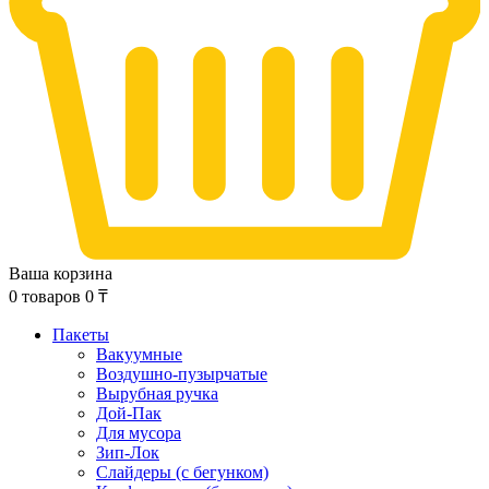
Ваша корзина
0
товаров
0
₸
Пакеты
Вакуумные
Воздушно-пузырчатые
Вырубная ручка
Дой-Пак
Для мусора
Зип-Лок
Слайдеры (с бегунком)