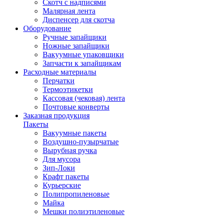
Скотч с надписями
Малярная лента
Диспенсер для скотча
Оборудование
Ручные запайщики
Ножные запайщики
Вакуумные упаковщики
Запчасти к запайщикам
Расходные материалы
Перчатки
Термоэтикетки
Кассовая (чековая) лента
Почтовые конверты
Заказная продукция
Пакеты
Вакуумные пакеты
Воздушно-пузырчатые
Вырубная ручка
Для мусора
Зип-Локи
Крафт пакеты
Курьерские
Полипропиленовые
Майка
Мешки полиэтиленовые