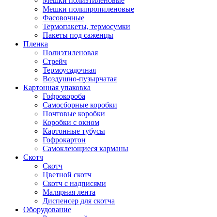
Мешки полиэтиленовые
Мешки полипропиленовые
Фасовочные
Термопакеты, термосумки
Пакеты под саженцы
Пленка
Полиэтиленовая
Стрейч
Термоусадочная
Воздушно-пузырчатая
Картонная упаковка
Гофрокороба
Самосборные коробки
Почтовые коробки
Коробки с окном
Картонные тубусы
Гофрокартон
Самоклеющиеся карманы
Скотч
Скотч
Цветной скотч
Скотч с надписями
Малярная лента
Диспенсер для скотча
Оборудование