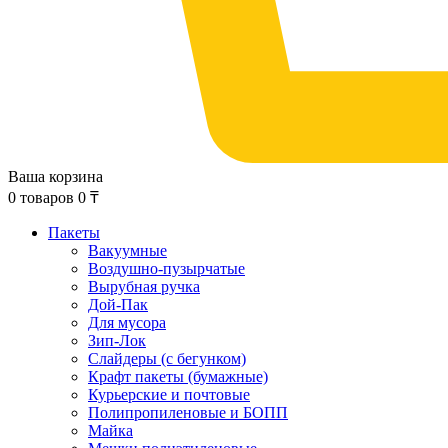
Ваша корзина
0
товаров
0
₸
Пакеты
Вакуумные
Воздушно-пузырчатые
Вырубная ручка
Дой-Пак
Для мусора
Зип-Лок
Слайдеры (с бегунком)
Крафт пакеты (бумажные)
Курьерские и почтовые
Полипропиленовые и БОПП
Майка