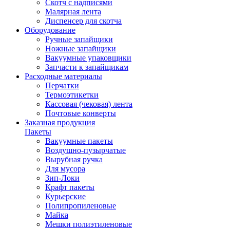
Скотч с надписями
Малярная лента
Диспенсер для скотча
Оборудование
Ручные запайщики
Ножные запайщики
Вакуумные упаковщики
Запчасти к запайщикам
Расходные материалы
Перчатки
Термоэтикетки
Кассовая (чековая) лента
Почтовые конверты
Заказная продукция
Пакеты
Вакуумные пакеты
Воздушно-пузырчатые
Вырубная ручка
Для мусора
Зип-Локи
Крафт пакеты
Курьерские
Полипропиленовые
Майка
Мешки полиэтиленовые