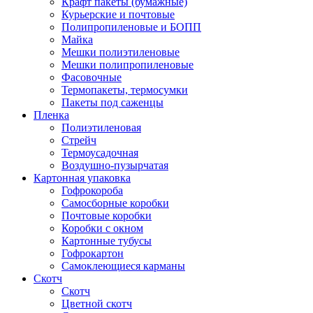
Крафт пакеты (бумажные)
Курьерские и почтовые
Полипропиленовые и БОПП
Майка
Мешки полиэтиленовые
Мешки полипропиленовые
Фасовочные
Термопакеты, термосумки
Пакеты под саженцы
Пленка
Полиэтиленовая
Стрейч
Термоусадочная
Воздушно-пузырчатая
Картонная упаковка
Гофрокороба
Самосборные коробки
Почтовые коробки
Коробки с окном
Картонные тубусы
Гофрокартон
Самоклеющиеся карманы
Скотч
Скотч
Цветной скотч