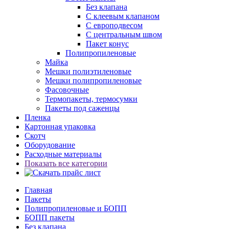
Без клапана
С клеевым клапаном
С европодвесом
С центральным швом
Пакет конус
Полипропиленовые
Майка
Мешки полиэтиленовые
Мешки полипропиленовые
Фасовочные
Термопакеты, термосумки
Пакеты под саженцы
Пленка
Картонная упаковка
Скотч
Оборудование
Расходные материалы
Показать все категории
Главная
Пакеты
Полипропиленовые и БОПП
БОПП пакеты
Без клапана