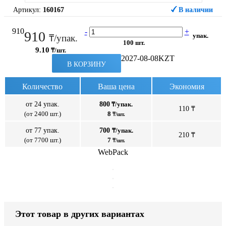
Артикул:
160167
В наличии
910
-
+
910
упак.
₸/упак.
100 шт.
9.10
₸/шт.
2027-08-08
KZT
В КОРЗИНУ
Количество
Ваша цена
Экономия
от 24 упак.
800
₸/упак.
110 ₸
(от 2400 шт.)
8
₸/шт.
от 77 упак.
700
₸/упак.
210 ₸
(от 7700 шт.)
7
₸/шт.
WebPack
Этот товар в других вариантах