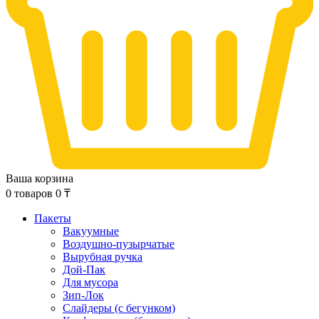
Ваша корзина
0
товаров
0
₸
Пакеты
Вакуумные
Воздушно-пузырчатые
Вырубная ручка
Дой-Пак
Для мусора
Зип-Лок
Слайдеры (с бегунком)