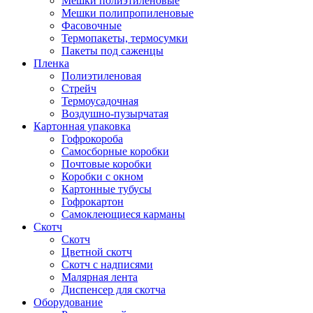
Мешки полиэтиленовые
Мешки полипропиленовые
Фасовочные
Термопакеты, термосумки
Пакеты под саженцы
Пленка
Полиэтиленовая
Стрейч
Термоусадочная
Воздушно-пузырчатая
Картонная упаковка
Гофрокороба
Самосборные коробки
Почтовые коробки
Коробки с окном
Картонные тубусы
Гофрокартон
Самоклеющиеся карманы
Скотч
Скотч
Цветной скотч
Скотч с надписями
Малярная лента
Диспенсер для скотча
Оборудование