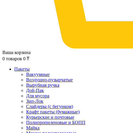
Ваша корзина
0
товаров
0
₸
Пакеты
Вакуумные
Воздушно-пузырчатые
Вырубная ручка
Дой-Пак
Для мусора
Зип-Лок
Слайдеры (с бегунком)
Крафт пакеты (бумажные)
Курьерские и почтовые
Полипропиленовые и БОПП
Майка