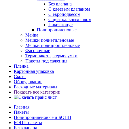
Без клапана
С клеевым клапаном
С европодвесом
С центральным швом
Пакет конус
Полипропиленовые
Майка
Мешки полиэтиленовые
Мешки полипропиленовые
Фасовочные
Термопакеты, термосумки
Пакеты под саженцы
Пленка
Картонная упаковка
Скотч
Оборудование
Расходные материалы
Показать все категории
Главная
Пакеты
Полипропиленовые и БОПП
БОПП пакеты
Без клапана