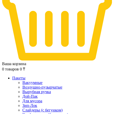
Ваша корзина
0
товаров
0
₸
Пакеты
Вакуумные
Воздушно-пузырчатые
Вырубная ручка
Дой-Пак
Для мусора
Зип-Лок
Слайдеры (с бегунком)