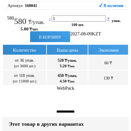
Артикул:
160041
В наличии
580
-
+
580
упак.
₸/упак.
100 шт.
5.80
₸/шт.
2027-08-09
KZT
В КОРЗИНУ
Количество
Ваша цена
Экономия
от 36 упак.
520
₸/упак.
60 ₸
(от 3600 шт.)
5.20
₸/шт.
от 118 упак.
450
₸/упак.
130 ₸
(от 11800 шт.)
4.50
₸/шт.
WebPack
Этот товар в других вариантах