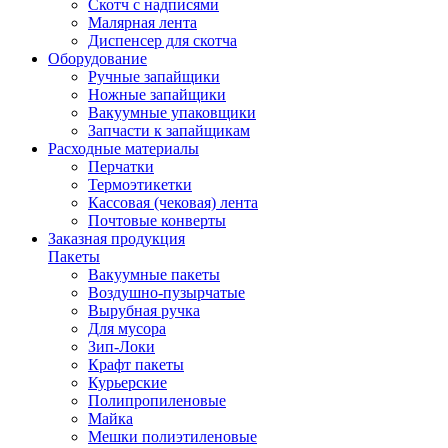
Скотч с надписями
Малярная лента
Диспенсер для скотча
Оборудование
Ручные запайщики
Ножные запайщики
Вакуумные упаковщики
Запчасти к запайщикам
Расходные материалы
Перчатки
Термоэтикетки
Кассовая (чековая) лента
Почтовые конверты
Заказная продукция
Пакеты
Вакуумные пакеты
Воздушно-пузырчатые
Вырубная ручка
Для мусора
Зип-Локи
Крафт пакеты
Курьерские
Полипропиленовые
Майка
Мешки полиэтиленовые