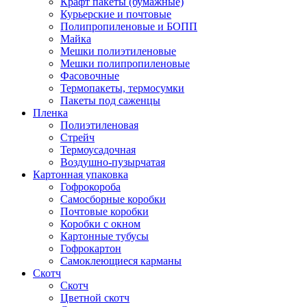
Крафт пакеты (бумажные)
Курьерские и почтовые
Полипропиленовые и БОПП
Майка
Мешки полиэтиленовые
Мешки полипропиленовые
Фасовочные
Термопакеты, термосумки
Пакеты под саженцы
Пленка
Полиэтиленовая
Стрейч
Термоусадочная
Воздушно-пузырчатая
Картонная упаковка
Гофрокороба
Самосборные коробки
Почтовые коробки
Коробки с окном
Картонные тубусы
Гофрокартон
Самоклеющиеся карманы
Скотч
Скотч
Цветной скотч