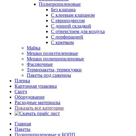
Полипропиленовые
Без клапана
C клеевым клапаном
С европодвесом
С донной складкой
С отверстием для воздуха
С перфорацией
С крючком
Майка
Мешки полиэтиленовые
Мешки полипропиленовые
Фасовочные
Термопакеты, термосумки
Пакеты под саженцы
Пленка
Картонная упаковка
Скотч
Оборудование
Расходные материалы
Показать все категории
Главная
Пакеты
Полипропиленовые и БОПП