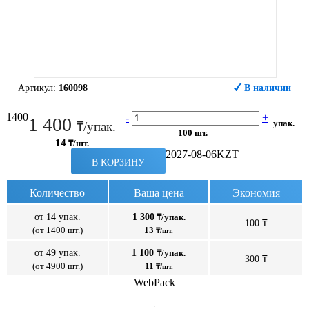
Артикул:
160098
В наличии
1400
-
+
1 400
упак.
₸/упак.
100 шт.
14
₸/шт.
2027-08-06
KZT
В КОРЗИНУ
Количество
Ваша цена
Экономия
от 14 упак.
1 300
₸/упак.
100 ₸
(от 1400 шт.)
13
₸/шт.
от 49 упак.
1 100
₸/упак.
300 ₸
(от 4900 шт.)
11
₸/шт.
WebPack