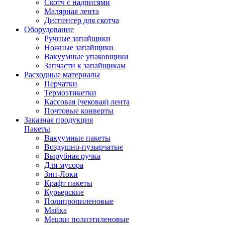
Скотч с надписями
Малярная лента
Диспенсер для скотча
Оборудование
Ручные запайщики
Ножные запайщики
Вакуумные упаковщики
Запчасти к запайщикам
Расходные материалы
Перчатки
Термоэтикетки
Кассовая (чековая) лента
Почтовые конверты
Заказная продукция
Пакеты
Вакуумные пакеты
Воздушно-пузырчатые
Вырубная ручка
Для мусора
Зип-Локи
Крафт пакеты
Курьерские
Полипропиленовые
Майка
Мешки полиэтиленовые