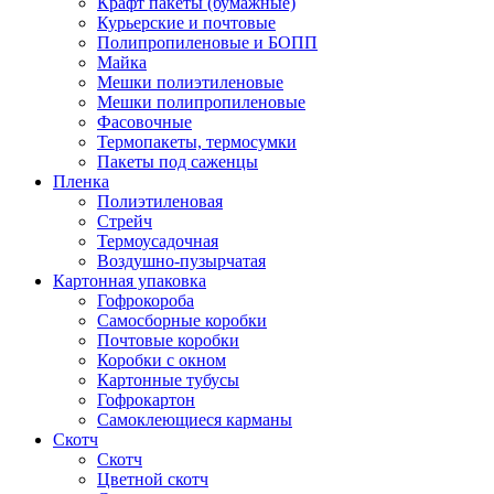
Крафт пакеты (бумажные)
Курьерские и почтовые
Полипропиленовые и БОПП
Майка
Мешки полиэтиленовые
Мешки полипропиленовые
Фасовочные
Термопакеты, термосумки
Пакеты под саженцы
Пленка
Полиэтиленовая
Стрейч
Термоусадочная
Воздушно-пузырчатая
Картонная упаковка
Гофрокороба
Самосборные коробки
Почтовые коробки
Коробки с окном
Картонные тубусы
Гофрокартон
Самоклеющиеся карманы
Скотч
Скотч
Цветной скотч