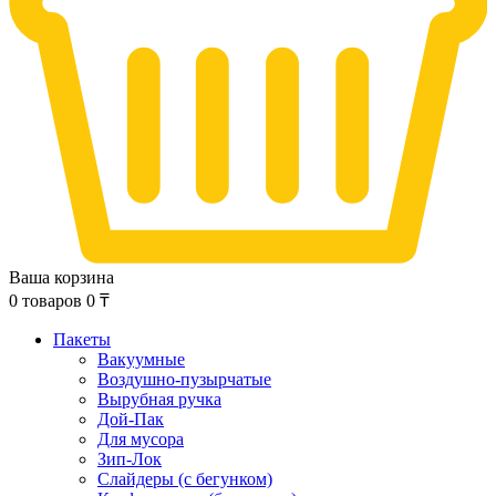
Ваша корзина
0
товаров
0
₸
Пакеты
Вакуумные
Воздушно-пузырчатые
Вырубная ручка
Дой-Пак
Для мусора
Зип-Лок
Слайдеры (с бегунком)