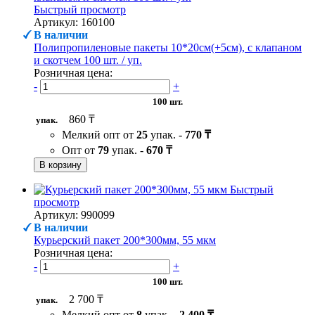
Быстрый просмотр
Артикул: 160100
В наличии
Полипропиленовые пакеты 10*20см(+5см), с клапаном
и скотчем 100 шт. / уп.
Розничная цена:
-
+
100 шт.
860 ₸
упак.
Мелкий опт от
25
упак. -
770 ₸
Опт от
79
упак. -
670 ₸
В корзину
Быстрый
просмотр
Артикул: 990099
В наличии
Курьерский пакет 200*300мм, 55 мкм
Розничная цена:
-
+
100 шт.
2 700 ₸
упак.
Мелкий опт от
8
упак. -
2 400 ₸