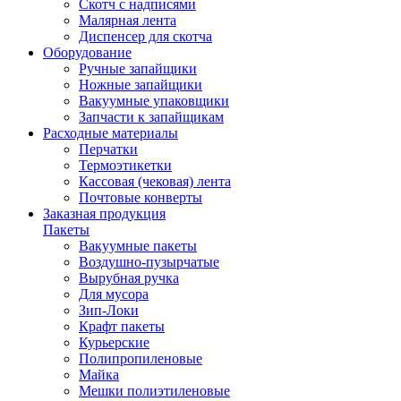
Скотч с надписями
Малярная лента
Диспенсер для скотча
Оборудование
Ручные запайщики
Ножные запайщики
Вакуумные упаковщики
Запчасти к запайщикам
Расходные материалы
Перчатки
Термоэтикетки
Кассовая (чековая) лента
Почтовые конверты
Заказная продукция
Пакеты
Вакуумные пакеты
Воздушно-пузырчатые
Вырубная ручка
Для мусора
Зип-Локи
Крафт пакеты
Курьерские
Полипропиленовые
Майка
Мешки полиэтиленовые