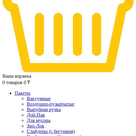
Ваша корзина
0
товаров
0
₸
Пакеты
Вакуумные
Воздушно-пузырчатые
Вырубная ручка
Дой-Пак
Для мусора
Зип-Лок
Слайдеры (с бегунком)