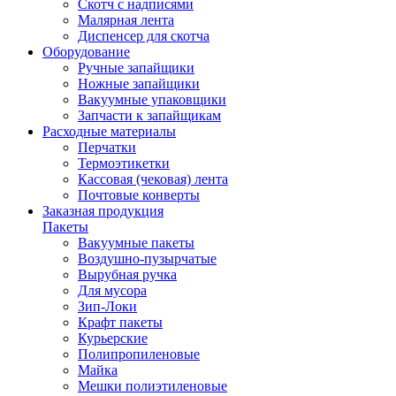
Скотч с надписями
Малярная лента
Диспенсер для скотча
Оборудование
Ручные запайщики
Ножные запайщики
Вакуумные упаковщики
Запчасти к запайщикам
Расходные материалы
Перчатки
Термоэтикетки
Кассовая (чековая) лента
Почтовые конверты
Заказная продукция
Пакеты
Вакуумные пакеты
Воздушно-пузырчатые
Вырубная ручка
Для мусора
Зип-Локи
Крафт пакеты
Курьерские
Полипропиленовые
Майка
Мешки полиэтиленовые