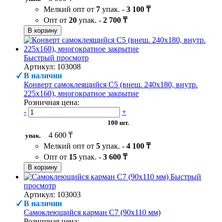
Мелкий опт от
7
упак. -
3 100 ₸
Опт от
20
упак. -
2 700 ₸
В корзину
Быстрый просмотр
Артикул: 103008
В наличии
Конверт самоклеящийся С5 (внеш. 240х180, внутр.
225х160), многократное закрытие
Розничная цена:
-
+
100 шт.
4 600 ₸
упак.
Мелкий опт от
5
упак. -
4 100 ₸
Опт от
15
упак. -
3 600 ₸
В корзину
Быстрый
просмотр
Артикул: 103003
В наличии
Самоклеющийся карман C7 (90х110 мм)
Розничная цена: