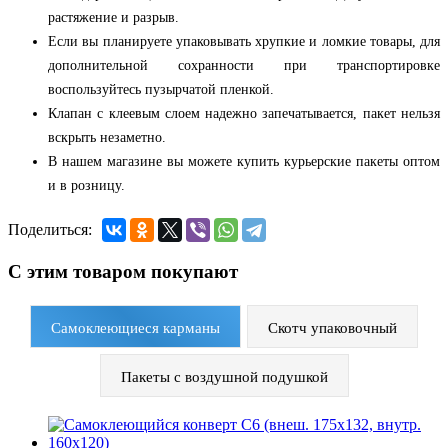
растяжение и разрыв.
Если вы планируете упаковывать хрупкие и ломкие товары, для
дополнительной сохранности при транспортировке
воспользуйтесь
пузырчатой
пленкой.
Клапан
с
клеевым
слоем
надежно запечатывается,
пакет
нельзя
вскрыть незаметно.
В
нашем
магазине
вы
можете
купить
курьерские
пакеты
оптом
и
в
розницу
.
Поделиться:
С этим товаром покупают
Самоклеющиеся карманы
Скотч упаковочный
Пакеты с воздушной подушкой