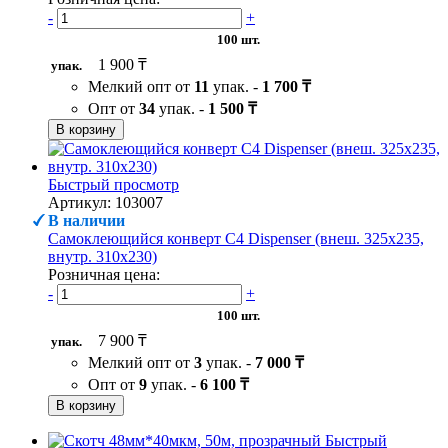
-
+
100 шт.
1 900 ₸
упак.
Мелкий опт от
11
упак. -
1 700 ₸
Опт от
34
упак. -
1 500 ₸
В корзину
Быстрый просмотр
Артикул: 103007
В наличии
Самоклеющийся конверт С4 Dispenser (внеш. 325х235,
внутр. 310х230)
Розничная цена:
-
+
100 шт.
7 900 ₸
упак.
Мелкий опт от
3
упак. -
7 000 ₸
Опт от
9
упак. -
6 100 ₸
В корзину
Быстрый