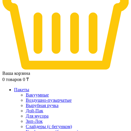
Ваша корзина
0
товаров
0
₸
Пакеты
Вакуумные
Воздушно-пузырчатые
Вырубная ручка
Дой-Пак
Для мусора
Зип-Лок
Слайдеры (с бегунком)