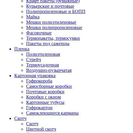
Крафт пакеты (бумажные)
Курьерские и почтовые
Полипропиленовые и БОПП
Майка
Мешки полиэтиленовые
Мешки полипропиленовые
Фасовочные
Термопакеты, термосумки
Пакеты под саженцы
Пленка
Полиэтиленовая
Стрейч
Термоусадочная
Воздушно-пузырчатая
Картонная упаковка
Гофрокороба
Самосборные коробки
Почтовые коробки
Коробки с окном
Картонные тубусы
Гофрокартон
Самоклеющиеся карманы
Скотч
Скотч
Цветной скотч