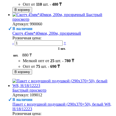
Опт от
110
шт. -
480 ₸
В корзину
Быстрый
просмотр
Артикул: 990060
В наличии
Скотч 45мм*40мкм, 200м, прозрачный
Розничная цена:
-
+
1 шт.
880 ₸
шт.
Мелкий опт от
25
шт. -
780 ₸
Опт от
75
шт. -
690 ₸
В корзину
Быстрый просмотр
Артикул: 109012
В наличии
Пакет с воздушной подушкой (290х370+50), белый W8,
H/18/12223
Розничная цена: