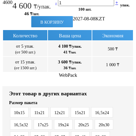
4600
-
+
4 600
упак.
₸/упак.
100 шт.
46
₸/шт.
2027-08-08
KZT
В КОРЗИНУ
Количество
Ваша цена
Экономия
от 5 упак.
4 100
₸/упак.
500 ₸
(от 500 шт.)
41
₸/шт.
от 15 упак.
3 600
₸/упак.
1 000 ₸
(от 1500 шт.)
36
₸/шт.
WebPack
Этот товар в других вариантах
Размер пакета
10x15
11x21
12x21
15x21
16,5х24
16,5х32
17x25
19х24
20x25
20x30