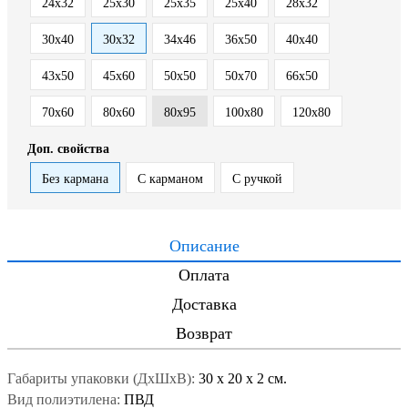
24х32
25x30
25x35
25x40
28х32
30x40
30х32
34х46
36х50
40x40
43х50
45x60
50x50
50x70
66х50
70x60
80х60
80х95
100х80
120х80
Доп. свойства
Без кармана
С карманом
С ручкой
Описание
Оплата
Доставка
Возврат
Габариты упаковки (ДxШxВ):
30
x
20
x
2 см.
Вид полиэтилена:
ПВД