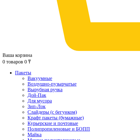
Ваша корзина
0
товаров
0
₸
Пакеты
Вакуумные
Воздушно-пузырчатые
Вырубная ручка
Дой-Пак
Для мусора
Зип-Лок
Слайдеры (с бегунком)
Крафт пакеты (бумажные)
Курьерские и почтовые
Полипропиленовые и БОПП
Майка