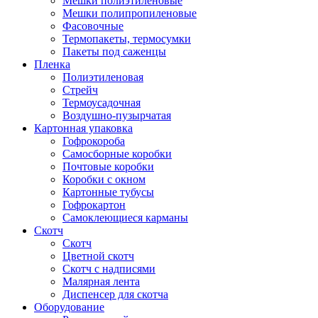
Мешки полиэтиленовые
Мешки полипропиленовые
Фасовочные
Термопакеты, термосумки
Пакеты под саженцы
Пленка
Полиэтиленовая
Стрейч
Термоусадочная
Воздушно-пузырчатая
Картонная упаковка
Гофрокороба
Самосборные коробки
Почтовые коробки
Коробки с окном
Картонные тубусы
Гофрокартон
Самоклеющиеся карманы
Скотч
Скотч
Цветной скотч
Скотч с надписями
Малярная лента
Диспенсер для скотча
Оборудование