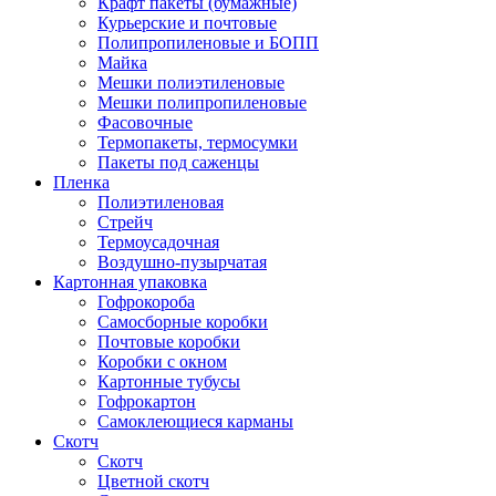
Крафт пакеты (бумажные)
Курьерские и почтовые
Полипропиленовые и БОПП
Майка
Мешки полиэтиленовые
Мешки полипропиленовые
Фасовочные
Термопакеты, термосумки
Пакеты под саженцы
Пленка
Полиэтиленовая
Стрейч
Термоусадочная
Воздушно-пузырчатая
Картонная упаковка
Гофрокороба
Самосборные коробки
Почтовые коробки
Коробки с окном
Картонные тубусы
Гофрокартон
Самоклеющиеся карманы
Скотч
Скотч
Цветной скотч