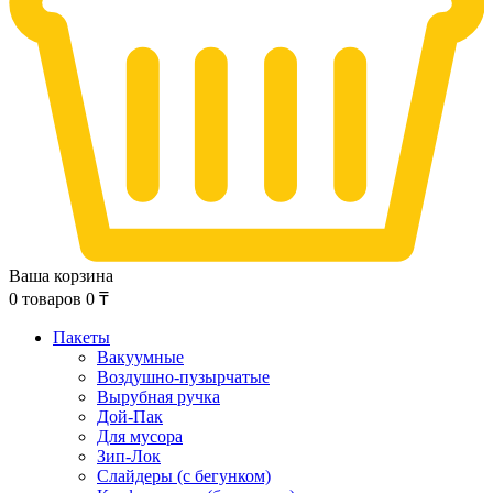
Ваша корзина
0
товаров
0
₸
Пакеты
Вакуумные
Воздушно-пузырчатые
Вырубная ручка
Дой-Пак
Для мусора
Зип-Лок
Слайдеры (с бегунком)