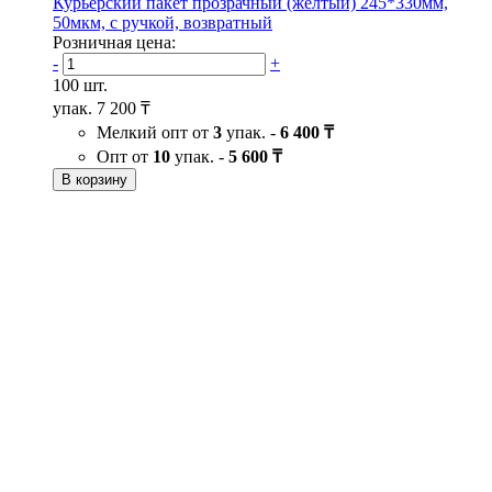
Курьерский пакет прозрачный (желтый) 245*330мм,
50мкм, с ручкой, возвратный
Розничная цена:
-
+
100 шт.
упак.
7 200 ₸
Мелкий опт от
3
упак. -
6 400 ₸
Опт от
10
упак. -
5 600 ₸
В корзину