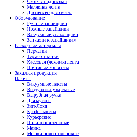
Скотч с надписями
Малярная лента
Диспенсер для скотча
Оборудование
Ручные запайщики
Ножные запайщики
Вакуумные упаковщики
Запчасти к запайщикам
Расходные материалы
Перчатки
Термоэтикетки
Кассовая (чековая) лента
Почтовые конверты
Заказная продукция
Пакеты
Вакуумные пакеты
Воздушно-пузырчатые
Вырубная ручка
Для мусора
Зип-Локи
Крафт пакеты
Курьерские
Полипропиленовые
Майка
Мешки полиэтиленовые