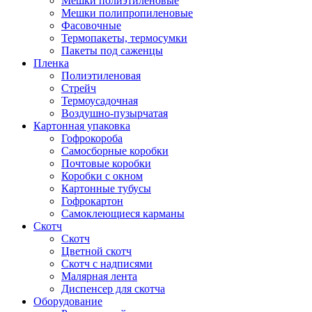
Мешки полиэтиленовые
Мешки полипропиленовые
Фасовочные
Термопакеты, термосумки
Пакеты под саженцы
Пленка
Полиэтиленовая
Стрейч
Термоусадочная
Воздушно-пузырчатая
Картонная упаковка
Гофрокороба
Самосборные коробки
Почтовые коробки
Коробки с окном
Картонные тубусы
Гофрокартон
Самоклеющиеся карманы
Скотч
Скотч
Цветной скотч
Скотч с надписями
Малярная лента
Диспенсер для скотча
Оборудование