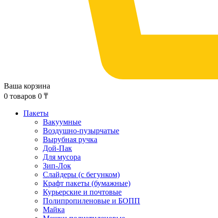
Ваша корзина
0
товаров
0
₸
Пакеты
Вакуумные
Воздушно-пузырчатые
Вырубная ручка
Дой-Пак
Для мусора
Зип-Лок
Слайдеры (с бегунком)
Крафт пакеты (бумажные)
Курьерские и почтовые
Полипропиленовые и БОПП
Майка