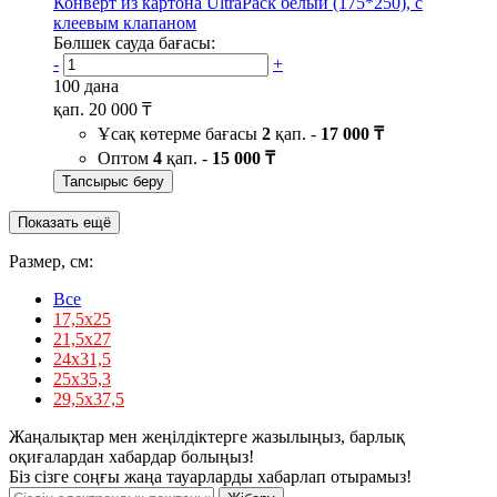
Конверт из картона UltraPack белый (175*250), с
клеевым клапаном
Бөлшек сауда бағасы:
-
+
100 дана
қап.
20 000 ₸
Ұсақ көтерме бағасы
2
қап. -
17 000 ₸
Оптом
4
қап. -
15 000 ₸
Тапсырыс беру
Показать ещё
Размер, см:
Все
17,5х25
21,5х27
24х31,5
25х35,3
29,5х37,5
Жаңалықтар мен жеңілдіктерге жазылыңыз, барлық
оқиғалардан хабардар болыңыз!
Біз сізге соңғы жаңа тауарларды хабарлап отырамыз!