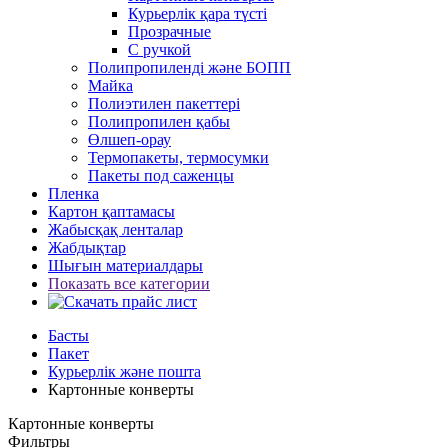
Курьерлік қара түсті
Прозрачные
С ручкой
Полипропиленді және БОПП
Майка
Полиэтилен пакеттері
Полипропилен қабы
Өлшеп-орау
Термопакеты, термосумки
Пакеты под саженцы
Пленка
Картон қаптамасы
Жабысқақ ленталар
Жабдықтар
Шығын материалдары
Показать все категории
Басты
Пакет
Курьерлік және пошта
Картонные конверты
Картонные конверты
Фильтры