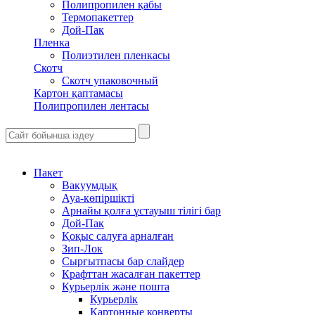
Полипропилен қабы
Термопакеттер
Дой-Пак
Пленка
Полиэтилен пленкасы
Скотч
Скотч упаковочный
Картон қаптамасы
Полипропилен лентасы
Пакет
Вакуумдық
Ауа-көпіршікті
Арнайы қолға ұстауыш тілігі бар
Дой-Пак
Қоқыс салуға арналған
Зип-Лок
Сырғытпасы бар слайдер
Крафттан жасалған пакеттер
Курьерлік және пошта
Курьерлік
Картонные конверты