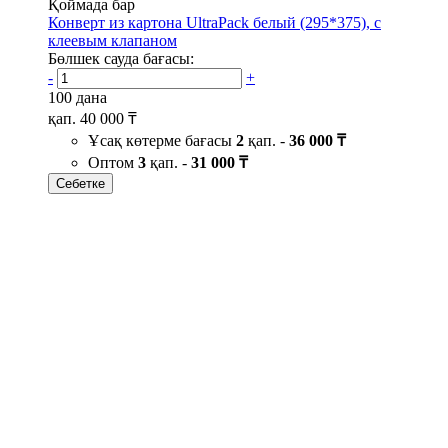
Қоймада бар
Конверт из картона UltraPack белый (295*375), с
клеевым клапаном
Бөлшек сауда бағасы:
-
+
100 дана
қап.
40 000 ₸
Ұсақ көтерме бағасы
2
қап. -
36 000 ₸
Оптом
3
қап. -
31 000 ₸
Себетке