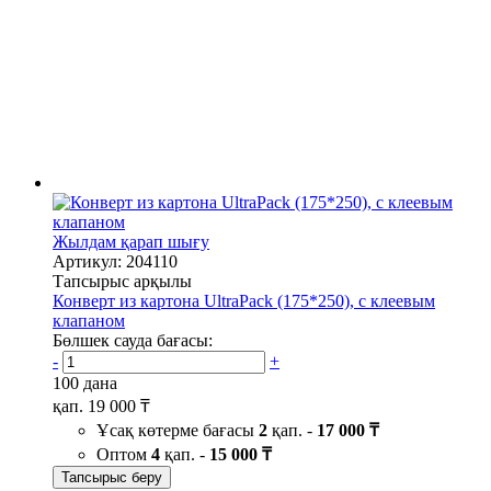
Жылдам қарап шығу
Артикул: 204110
Тапсырыс арқылы
Конверт из картона UltraPack (175*250), с клеевым
клапаном
Бөлшек сауда бағасы:
-
+
100 дана
қап.
19 000 ₸
Ұсақ көтерме бағасы
2
қап. -
17 000 ₸
Оптом
4
қап. -
15 000 ₸
Тапсырыс беру