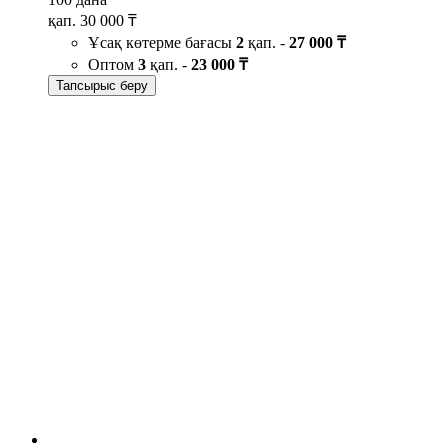
қап.
30 000 ₸
Ұсақ көтерме бағасы
2
қап. -
27 000 ₸
Оптом
3
қап. -
23 000 ₸
Тапсырыс беру