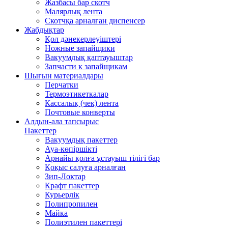
Жазбасы бар скотч
Малярлық лента
Скотчқа арналған диспенсер
Жабдықтар
Қол дәнекерлеуіштері
Ножные запайщики
Вакуумдық қаптауыштар
Запчасти к запайщикам
Шығын материалдары
Перчатки
Термоэтикеткалар
Кассалық (чек) лента
Почтовые конверты
Алдын-ала тапсырыс
Пакеттер
Вакуумдық пакеттер
Ауа-көпіршікті
Арнайы қолға ұстауыш тілігі бар
Қоқыс салуға арналған
Зип-Локтар
Крафт пакеттер
Курьерлік
Полипропилен
Майка
Полиэтилен пакеттері