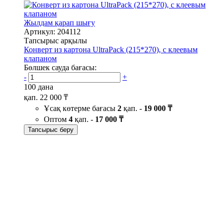
Жылдам қарап шығу
Артикул: 204112
Тапсырыс арқылы
Конверт из картона UltraPack (215*270), с клеевым
клапаном
Бөлшек сауда бағасы:
-
+
100 дана
қап.
22 000 ₸
Ұсақ көтерме бағасы
2
қап. -
19 000 ₸
Оптом
4
қап. -
17 000 ₸
Тапсырыс беру