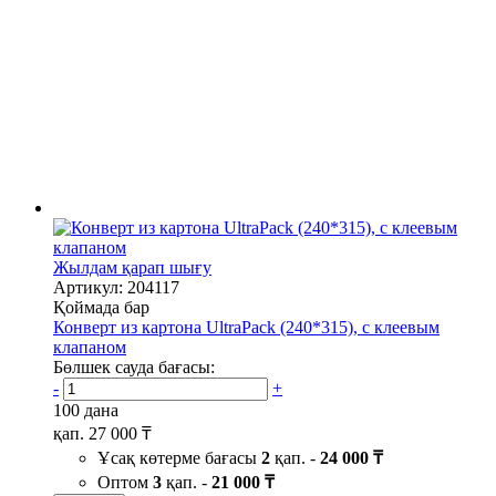
Жылдам қарап шығу
Артикул: 204117
Қоймада бар
Конверт из картона UltraPack (240*315), с клеевым
клапаном
Бөлшек сауда бағасы:
-
+
100 дана
қап.
27 000 ₸
Ұсақ көтерме бағасы
2
қап. -
24 000 ₸
Оптом
3
қап. -
21 000 ₸