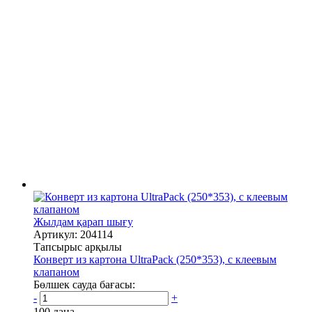
Жылдам қарап шығу
Артикул: 204114
Тапсырыс арқылы
Конверт из картона UltraPack (250*353), с клеевым
клапаном
Бөлшек сауда бағасы:
-
+
100 дана