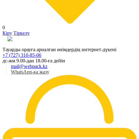
0
Кіру
Тіркелу
Қаз
Тауарды орауға арналған өнімдердің интернет-дүкені
+7 (727) 310-85-06
дс-жм 9.00-дан 18.00-ға дейін
mail@webpack.kz
WhatsApp-қа жазу