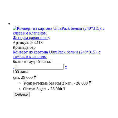
Жылдам қарап шығу
Артикул: 204113
Қоймада бар
Конверт из картона UltraPack белый (240*315), с
клеевым клапаном
Бөлшек сауда бағасы:
-
+
100 дана
қап.
29 000 ₸
Ұсақ көтерме бағасы
2
қап. -
26 000 ₸
Оптом
3
қап. -
23 000 ₸
Себетке