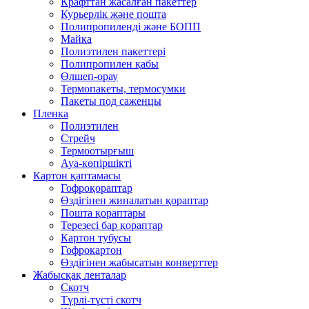
Крафттан жасалған пакеттер
Курьерлік және пошта
Полипропиленді және БОПП
Майка
Полиэтилен пакеттері
Полипропилен қабы
Өлшеп-орау
Термопакеты, термосумки
Пакеты под саженцы
Пленка
Полиэтилен
Стрейч
Термоотырғыш
Ауа-көпіршікті
Картон қаптамасы
Гофроқораптар
Өздігінен жиналатын қораптар
Пошта қораптары
Терезесі бар қораптар
Картон тубусы
Гофрокартон
Өздігінен жабысатын конверттер
Жабысқақ ленталар
Скотч
Түрлі-түсті скотч