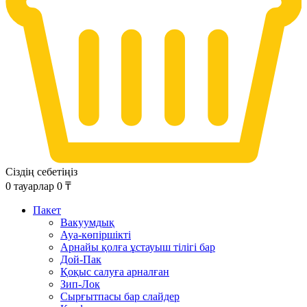
Сіздің себетіңіз
0
тауарлар
0
₸
Пакет
Вакуумдық
Ауа-көпіршікті
Арнайы қолға ұстауыш тілігі бар
Дой-Пак
Қоқыс салуға арналған
Зип-Лок
Сырғытпасы бар слайдер