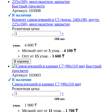
Быстрый просмотр
Артикул: 103008
В наличии
Конверт самоклеящийся С5 (внеш. 240х180, внутр.
225х160), многократное закрытие
Розничная цена:
-
+
100 шт.
4 600 ₸
упак.
Мелкий опт от
5
упак. -
4 100 ₸
Опт от
15
упак. -
3 600 ₸
В корзину
Быстрый
просмотр
Артикул: 103003
В наличии
Самоклеющийся карман C7 (90х110 мм)
Розничная цена:
-
+
100 шт.
1 900 ₸
упак.
Мелкий опт от
11
упак. -
1 700 ₸