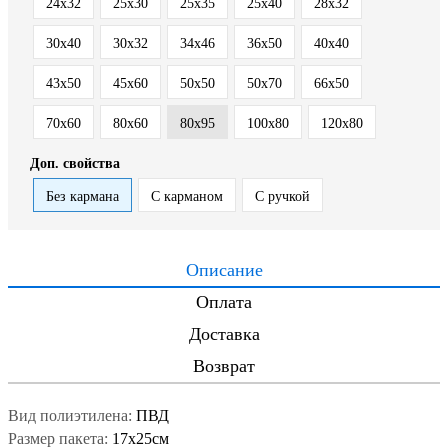
24х32
25x30
25x35
25x40
28х32
30x40
30х32
34х46
36х50
40x40
43х50
45x60
50x50
50x70
66х50
70x60
80х60
80х95
100х80
120х80
Доп. свойства
Без кармана
С карманом
С ручкой
Описание
Оплата
Доставка
Возврат
Вид полиэтилена:
ПВД
Размер пакета:
17x25см