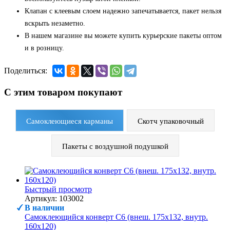
Клапан
с
клеевым
слоем
надежно запечатывается,
пакет
нельзя
вскрыть незаметно.
В
нашем
магазине
вы
можете
купить
курьерские
пакеты
оптом
и
в
розницу
.
Поделиться:
С этим товаром покупают
Самоклеющиеся карманы
Скотч упаковочный
Пакеты с воздушной подушкой
Быстрый просмотр
Артикул: 103002
В наличии
Самоклеющийся конверт С6 (внеш. 175х132, внутр.
160х120)