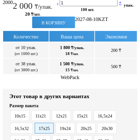
2000
-
+
2 000
упак.
₸/упак.
100 шт.
20
₸/шт.
2027-08-10
KZT
В КОРЗИНУ
Количество
Ваша цена
Экономия
от 10 упак.
1 800
₸/упак.
200 ₸
(от 1000 шт.)
18
₸/шт.
от 38 упак.
1 500
₸/упак.
500 ₸
(от 3800 шт.)
15
₸/шт.
WebPack
Этот товар в других вариантах
Размер пакета
10x15
11x21
12x21
15x21
16,5х24
16,5х32
17x25
19х24
20x25
20x30