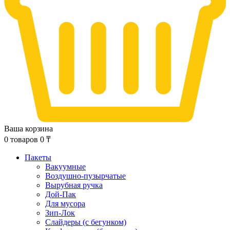
Ваша корзина
0
товаров
0
₸
Пакеты
Вакуумные
Воздушно-пузырчатые
Вырубная ручка
Дой-Пак
Для мусора
Зип-Лок
Слайдеры (с бегунком)