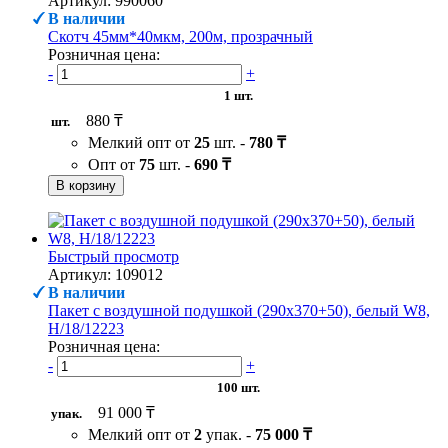
Артикул: 990060
В наличии
Скотч 45мм*40мкм, 200м, прозрачный
Розничная цена:
-
+
1 шт.
880 ₸
шт.
Мелкий опт от
25
шт. -
780 ₸
Опт от
75
шт. -
690 ₸
В корзину
Быстрый просмотр
Артикул: 109012
В наличии
Пакет с воздушной подушкой (290х370+50), белый W8,
H/18/12223
Розничная цена:
-
+
100 шт.
91 000 ₸
упак.
Мелкий опт от
2
упак. -
75 000 ₸