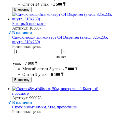
Опт от
34
упак. -
1 500 ₸
В корзину
Быстрый просмотр
Артикул: 103007
В наличии
Самоклеющийся конверт С4 Dispenser (внеш. 325х235,
внутр. 310х230)
Розничная цена:
-
+
100 шт.
7 900 ₸
упак.
Мелкий опт от
3
упак. -
7 000 ₸
Опт от
9
упак. -
6 100 ₸
В корзину
Быстрый
просмотр
Артикул: 990078
В наличии
Скотч 48мм*40мкм, 50м, прозрачный
Розничная цена: