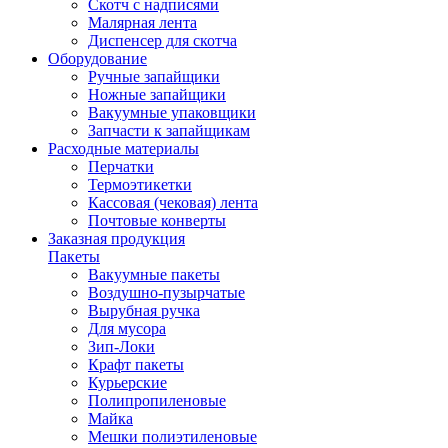
Скотч с надписями
Малярная лента
Диспенсер для скотча
Оборудование
Ручные запайщики
Ножные запайщики
Вакуумные упаковщики
Запчасти к запайщикам
Расходные материалы
Перчатки
Термоэтикетки
Кассовая (чековая) лента
Почтовые конверты
Заказная продукция
Пакеты
Вакуумные пакеты
Воздушно-пузырчатые
Вырубная ручка
Для мусора
Зип-Локи
Крафт пакеты
Курьерские
Полипропиленовые
Майка
Мешки полиэтиленовые