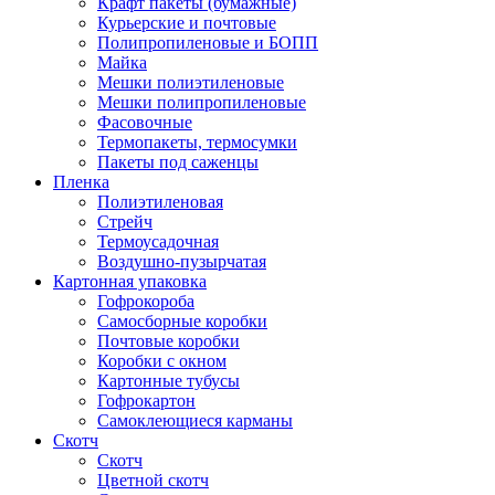
Крафт пакеты (бумажные)
Курьерские и почтовые
Полипропиленовые и БОПП
Майка
Мешки полиэтиленовые
Мешки полипропиленовые
Фасовочные
Термопакеты, термосумки
Пакеты под саженцы
Пленка
Полиэтиленовая
Стрейч
Термоусадочная
Воздушно-пузырчатая
Картонная упаковка
Гофрокороба
Самосборные коробки
Почтовые коробки
Коробки с окном
Картонные тубусы
Гофрокартон
Самоклеющиеся карманы
Скотч
Скотч
Цветной скотч