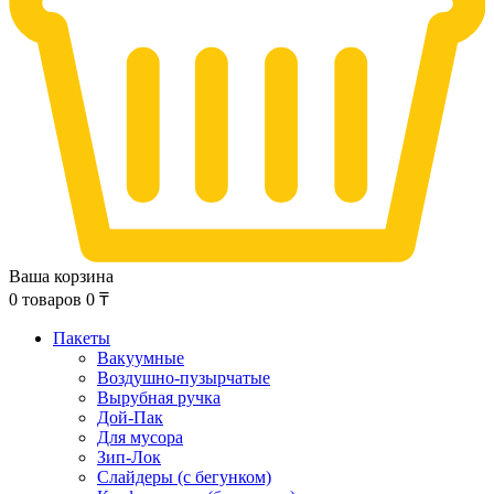
Ваша корзина
0
товаров
0
₸
Пакеты
Вакуумные
Воздушно-пузырчатые
Вырубная ручка
Дой-Пак
Для мусора
Зип-Лок
Слайдеры (с бегунком)