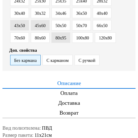
24х32
25x30
25x35
25x40
28х32
30x40
30х32
34х46
36х50
40x40
43х50
45x60
50x50
50x70
66х50
70x60
80х60
80х95
100х80
120х80
Доп. свойства
Без кармана
С карманом
С ручкой
Описание
Оплата
Доставка
Возврат
Вид полиэтилена:
ПВД
Размер пакета:
11x21см