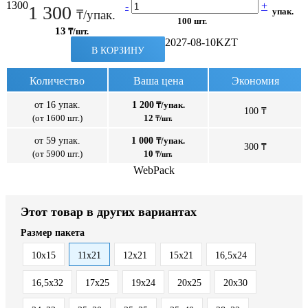
1300
-
+
1 300
упак.
₸/упак.
100 шт.
13
₸/шт.
2027-08-10
KZT
В КОРЗИНУ
Количество
Ваша цена
Экономия
от 16 упак.
1 200
₸/упак.
100 ₸
(от 1600 шт.)
12
₸/шт.
от 59 упак.
1 000
₸/упак.
300 ₸
(от 5900 шт.)
10
₸/шт.
WebPack
Этот товар в других вариантах
Размер пакета
10x15
11x21
12x21
15x21
16,5х24
16,5х32
17x25
19х24
20x25
20x30