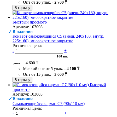
Опт от
20
упак. -
2 700 ₸
В корзину
Быстрый просмотр
Артикул: 103008
В наличии
Конверт самоклеящийся С5 (внеш. 240х180, внутр.
225х160), многократное закрытие
Розничная цена:
-
+
100 шт.
4 600 ₸
упак.
Мелкий опт от
5
упак. -
4 100 ₸
Опт от
15
упак. -
3 600 ₸
В корзину
Быстрый
просмотр
Артикул: 103003
В наличии
Самоклеющийся карман C7 (90х110 мм)
Розничная цена:
-
+