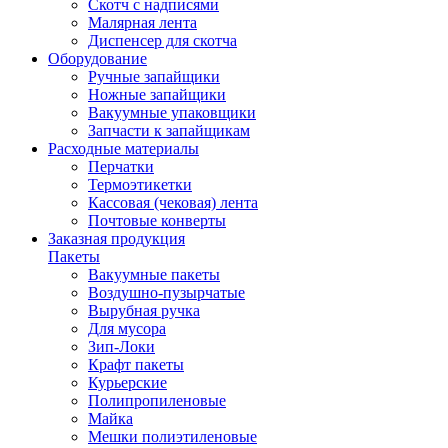
Скотч с надписями
Малярная лента
Диспенсер для скотча
Оборудование
Ручные запайщики
Ножные запайщики
Вакуумные упаковщики
Запчасти к запайщикам
Расходные материалы
Перчатки
Термоэтикетки
Кассовая (чековая) лента
Почтовые конверты
Заказная продукция
Пакеты
Вакуумные пакеты
Воздушно-пузырчатые
Вырубная ручка
Для мусора
Зип-Локи
Крафт пакеты
Курьерские
Полипропиленовые
Майка
Мешки полиэтиленовые