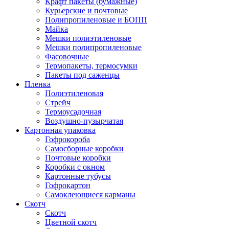
Крафт пакеты (бумажные)
Курьерские и почтовые
Полипропиленовые и БОПП
Майка
Мешки полиэтиленовые
Мешки полипропиленовые
Фасовочные
Термопакеты, термосумки
Пакеты под саженцы
Пленка
Полиэтиленовая
Стрейч
Термоусадочная
Воздушно-пузырчатая
Картонная упаковка
Гофрокороба
Самосборные коробки
Почтовые коробки
Коробки с окном
Картонные тубусы
Гофрокартон
Самоклеющиеся карманы
Скотч
Скотч
Цветной скотч