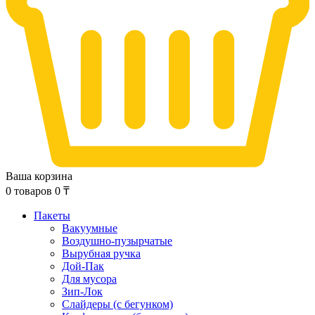
Ваша корзина
0
товаров
0
₸
Пакеты
Вакуумные
Воздушно-пузырчатые
Вырубная ручка
Дой-Пак
Для мусора
Зип-Лок
Слайдеры (с бегунком)