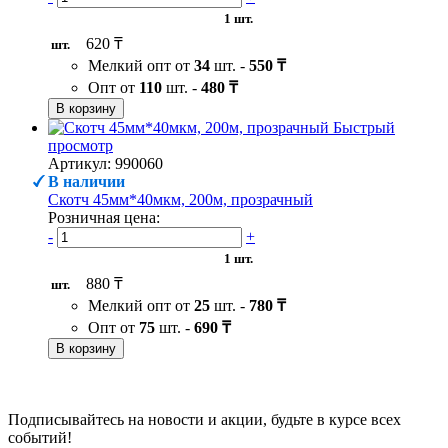
1 шт.
620 ₸
шт.
Мелкий опт от
34
шт. -
550 ₸
Опт от
110
шт. -
480 ₸
В корзину
Быстрый
просмотр
Артикул: 990060
В наличии
Скотч 45мм*40мкм, 200м, прозрачный
Розничная цена:
-
+
1 шт.
880 ₸
шт.
Мелкий опт от
25
шт. -
780 ₸
Опт от
75
шт. -
690 ₸
В корзину
Подписывайтесь на новости и акции, будьте в курсе всех
событий!