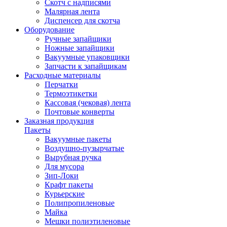
Скотч с надписями
Малярная лента
Диспенсер для скотча
Оборудование
Ручные запайщики
Ножные запайщики
Вакуумные упаковщики
Запчасти к запайщикам
Расходные материалы
Перчатки
Термоэтикетки
Кассовая (чековая) лента
Почтовые конверты
Заказная продукция
Пакеты
Вакуумные пакеты
Воздушно-пузырчатые
Вырубная ручка
Для мусора
Зип-Локи
Крафт пакеты
Курьерские
Полипропиленовые
Майка
Мешки полиэтиленовые