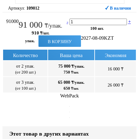
Артикул:
109012
В наличии
91000
-
+
91 000
₸/упак.
100 шт.
910
₸/шт.
2027-08-09
KZT
упак.
В КОРЗИНУ
Количество
Ваша цена
Экономия
от 2 упак.
75 000
₸/упак.
16 000 ₸
(от 200 шт.)
750
₸/шт.
от 3 упак.
65 000
₸/упак.
26 000 ₸
(от 100 шт.)
650
₸/шт.
WebPack
Этот товар в других вариантах