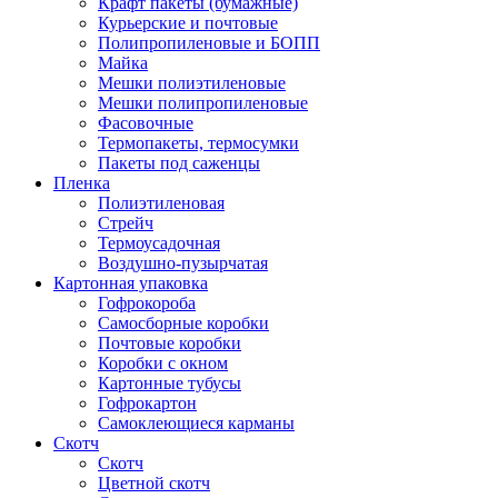
Крафт пакеты (бумажные)
Курьерские и почтовые
Полипропиленовые и БОПП
Майка
Мешки полиэтиленовые
Мешки полипропиленовые
Фасовочные
Термопакеты, термосумки
Пакеты под саженцы
Пленка
Полиэтиленовая
Стрейч
Термоусадочная
Воздушно-пузырчатая
Картонная упаковка
Гофрокороба
Самосборные коробки
Почтовые коробки
Коробки с окном
Картонные тубусы
Гофрокартон
Самоклеющиеся карманы
Скотч
Скотч
Цветной скотч