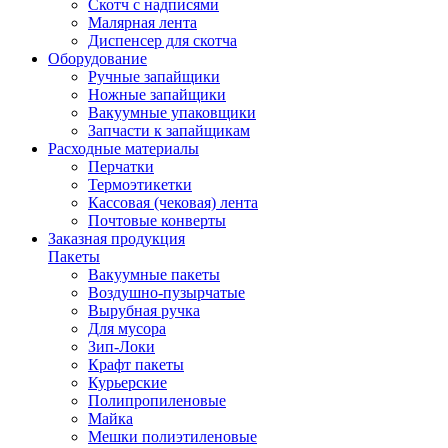
Скотч с надписями
Малярная лента
Диспенсер для скотча
Оборудование
Ручные запайщики
Ножные запайщики
Вакуумные упаковщики
Запчасти к запайщикам
Расходные материалы
Перчатки
Термоэтикетки
Кассовая (чековая) лента
Почтовые конверты
Заказная продукция
Пакеты
Вакуумные пакеты
Воздушно-пузырчатые
Вырубная ручка
Для мусора
Зип-Локи
Крафт пакеты
Курьерские
Полипропиленовые
Майка
Мешки полиэтиленовые