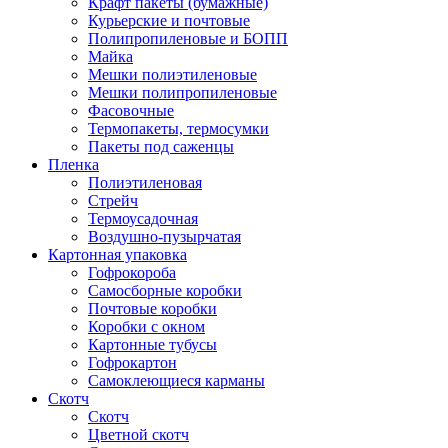
Крафт пакеты (бумажные)
Курьерские и почтовые
Полипропиленовые и БОПП
Майка
Мешки полиэтиленовые
Мешки полипропиленовые
Фасовочные
Термопакеты, термосумки
Пакеты под саженцы
Пленка
Полиэтиленовая
Стрейч
Термоусадочная
Воздушно-пузырчатая
Картонная упаковка
Гофрокороба
Самосборные коробки
Почтовые коробки
Коробки с окном
Картонные тубусы
Гофрокартон
Самоклеющиеся карманы
Скотч
Скотч
Цветной скотч