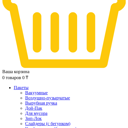
Ваша корзина
0
товаров
0
₸
Пакеты
Вакуумные
Воздушно-пузырчатые
Вырубная ручка
Дой-Пак
Для мусора
Зип-Лок
Слайдеры (с бегунком)