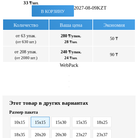
33
₸/шт.
2027-08-09
KZT
В КОРЗИНУ
Количество
Ваша цена
Экономия
от 63 упак.
280
₸/упак.
50 ₸
(от 630 шт.)
28
₸/шт.
от 208 упак.
240
₸/упак.
90 ₸
(от 2080 шт.)
24
₸/шт.
WebPack
Этот товар в других вариантах
Размер пакета
10x15
15x15
15x30
15x35
18x25
18x35
20x20
20x30
23x27
23x37