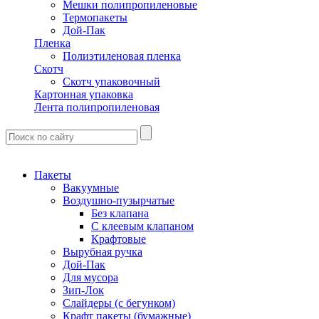
Мешки полипропиленовые
Термопакеты
Дой-Пак
Пленка
Полиэтиленовая пленка
Скотч
Скотч упаковочный
Картонная упаковка
Лента полипропиленовая
Пакеты
Вакуумные
Воздушно-пузырчатые
Без клапана
С клеевым клапаном
Крафтовые
Вырубная ручка
Дой-Пак
Для мусора
Зип-Лок
Слайдеры (с бегунком)
Крафт пакеты (бумажные)