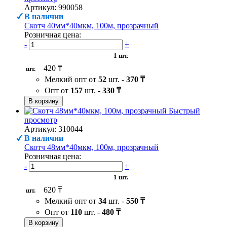
Артикул: 990058
В наличии
Скотч 40мм*40мкм, 100м, прозрачный
Розничная цена:
-
+
1 шт.
420 ₸
шт.
Мелкий опт от
52
шт. -
370 ₸
Опт от
157
шт. -
330 ₸
В корзину
Быстрый
просмотр
Артикул: 310044
В наличии
Скотч 48мм*40мкм, 100м, прозрачный
Розничная цена:
-
+
1 шт.
620 ₸
шт.
Мелкий опт от
34
шт. -
550 ₸
Опт от
110
шт. -
480 ₸
В корзину