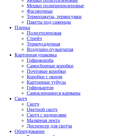
Мешки полиэтиленовые
Мешки полипропиленовые
Фасовочные
Термопакеты, термосумки
Пакеты под саженцы
Пленка
Полиэтиленовая
Стрейч
Термоусадочная
Воздушно-пузырчатая
Картонная упаковка
Гофрокороба
Самосборные коробки
Почтовые коробки
Коробки с окном
Картонные тубусы
Гофрокартон
Самоклеющиеся карманы
Скотч
Скотч
Цветной скотч
Скотч с надписями
Малярная лента
Диспенсер для скотча
Оборудование