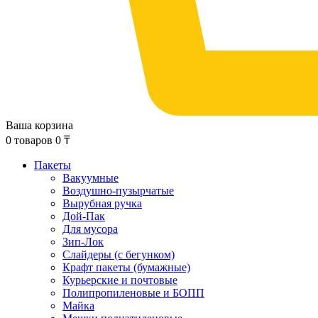
Ваша корзина
0
товаров
0
₸
Пакеты
Вакуумные
Воздушно-пузырчатые
Вырубная ручка
Дой-Пак
Для мусора
Зип-Лок
Слайдеры (с бегунком)
Крафт пакеты (бумажные)
Курьерские и почтовые
Полипропиленовые и БОПП
Майка