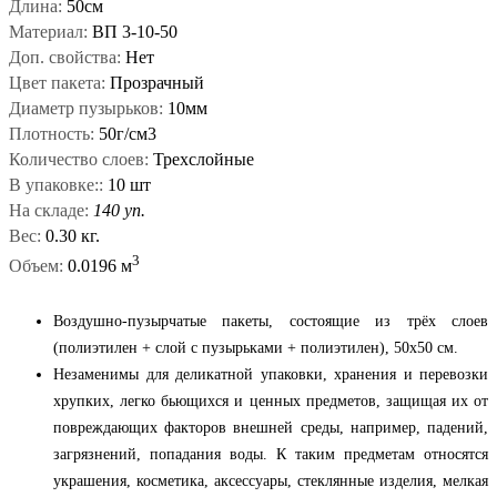
Длина:
50см
Материал:
ВП 3-10-50
Доп. свойства:
Нет
Цвет пакета:
Прозрачный
Диаметр пузырьков:
10мм
Плотность:
50г/см3
Количество слоев:
Трехслойные
В упаковке::
10 шт
На складе:
140 уп.
Вес:
0.30 кг.
3
Объем:
0.0196 м
Воздушно-пузырчатые пакеты, состоящие из трёх слоев
(полиэтилен + слой с пузырьками + полиэтилен), 50x50 см.
Незаменимы для деликатной упаковки, хранения и перевозки
хрупких, легко бьющихся и ценных предметов, защищая их от
повреждающих факторов внешней среды, например, падений,
загрязнений, попадания воды. К таким предметам относятся
украшения, косметика, аксессуары, стеклянные изделия, мелкая