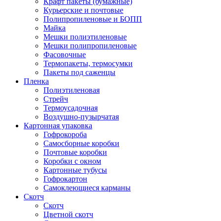
Крафт пакеты (бумажные)
Курьерские и почтовые
Полипропиленовые и БОПП
Майка
Мешки полиэтиленовые
Мешки полипропиленовые
Фасовочные
Термопакеты, термосумки
Пакеты под саженцы
Пленка
Полиэтиленовая
Стрейч
Термоусадочная
Воздушно-пузырчатая
Картонная упаковка
Гофрокороба
Самосборные коробки
Почтовые коробки
Коробки с окном
Картонные тубусы
Гофрокартон
Самоклеющиеся карманы
Скотч
Скотч
Цветной скотч