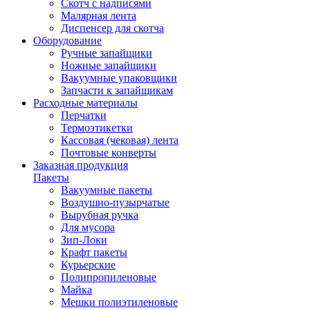
Скотч с надписями
Малярная лента
Диспенсер для скотча
Оборудование
Ручные запайщики
Ножные запайщики
Вакуумные упаковщики
Запчасти к запайщикам
Расходные материалы
Перчатки
Термоэтикетки
Кассовая (чековая) лента
Почтовые конверты
Заказная продукция
Пакеты
Вакуумные пакеты
Воздушно-пузырчатые
Вырубная ручка
Для мусора
Зип-Локи
Крафт пакеты
Курьерские
Полипропиленовые
Майка
Мешки полиэтиленовые