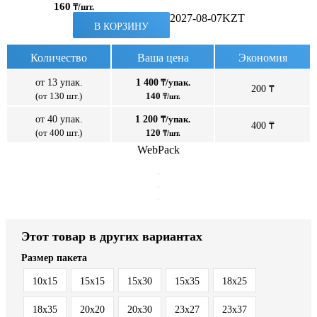
160
₸/шт.
2027-08-07
KZT
В КОРЗИНУ
Количество
Ваша цена
Экономия
от 13 упак.
1 400
₸/упак.
200 ₸
(от 130 шт.)
140
₸/шт.
от 40 упак.
1 200
₸/упак.
400 ₸
(от 400 шт.)
120
₸/шт.
WebPack
Этот товар в других вариантах
Размер пакета
10x15
15x15
15x30
15x35
18x25
18x35
20x20
20x30
23x27
23x37