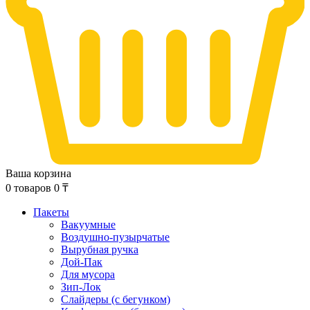
Ваша корзина
0
товаров
0
₸
Пакеты
Вакуумные
Воздушно-пузырчатые
Вырубная ручка
Дой-Пак
Для мусора
Зип-Лок
Слайдеры (с бегунком)