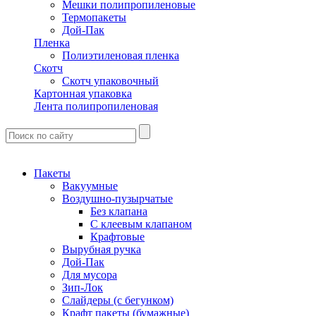
Мешки полипропиленовые
Термопакеты
Дой-Пак
Пленка
Полиэтиленовая пленка
Скотч
Скотч упаковочный
Картонная упаковка
Лента полипропиленовая
Пакеты
Вакуумные
Воздушно-пузырчатые
Без клапана
С клеевым клапаном
Крафтовые
Вырубная ручка
Дой-Пак
Для мусора
Зип-Лок
Слайдеры (с бегунком)
Крафт пакеты (бумажные)