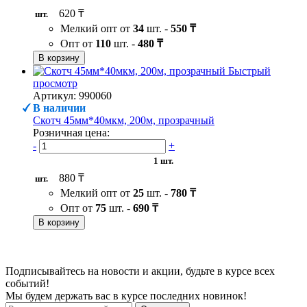
620 ₸
шт.
Мелкий опт от
34
шт. -
550 ₸
Опт от
110
шт. -
480 ₸
В корзину
Быстрый
просмотр
Артикул: 990060
В наличии
Скотч 45мм*40мкм, 200м, прозрачный
Розничная цена:
-
+
1 шт.
880 ₸
шт.
Мелкий опт от
25
шт. -
780 ₸
Опт от
75
шт. -
690 ₸
В корзину
Подписывайтесь на новости и акции, будьте в курсе всех
событий!
Мы будем держать вас в курсе последних новинок!