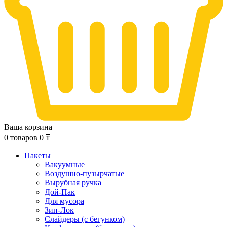
Ваша корзина
0
товаров
0
₸
Пакеты
Вакуумные
Воздушно-пузырчатые
Вырубная ручка
Дой-Пак
Для мусора
Зип-Лок
Слайдеры (с бегунком)