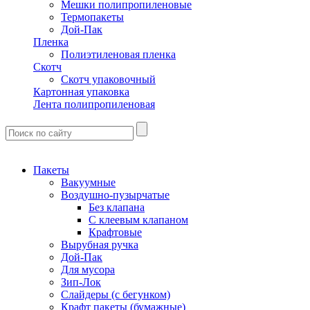
Мешки полипропиленовые
Термопакеты
Дой-Пак
Пленка
Полиэтиленовая пленка
Скотч
Скотч упаковочный
Картонная упаковка
Лента полипропиленовая
Пакеты
Вакуумные
Воздушно-пузырчатые
Без клапана
С клеевым клапаном
Крафтовые
Вырубная ручка
Дой-Пак
Для мусора
Зип-Лок
Слайдеры (с бегунком)
Крафт пакеты (бумажные)