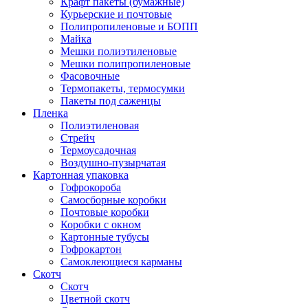
Крафт пакеты (бумажные)
Курьерские и почтовые
Полипропиленовые и БОПП
Майка
Мешки полиэтиленовые
Мешки полипропиленовые
Фасовочные
Термопакеты, термосумки
Пакеты под саженцы
Пленка
Полиэтиленовая
Стрейч
Термоусадочная
Воздушно-пузырчатая
Картонная упаковка
Гофрокороба
Самосборные коробки
Почтовые коробки
Коробки с окном
Картонные тубусы
Гофрокартон
Самоклеющиеся карманы
Скотч
Скотч
Цветной скотч