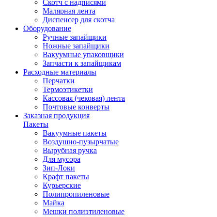
Скотч с надписями
Малярная лента
Диспенсер для скотча
Оборудование
Ручные запайщики
Ножные запайщики
Вакуумные упаковщики
Запчасти к запайщикам
Расходные материалы
Перчатки
Термоэтикетки
Кассовая (чековая) лента
Почтовые конверты
Заказная продукция
Пакеты
Вакуумные пакеты
Воздушно-пузырчатые
Вырубная ручка
Для мусора
Зип-Локи
Крафт пакеты
Курьерские
Полипропиленовые
Майка
Мешки полиэтиленовые