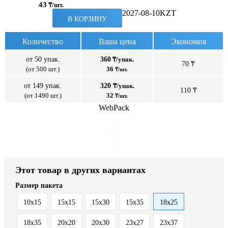
43
₸/шт.
2027-08-10
KZT
В КОРЗИНУ
Количество
Ваша цена
Экономия
от 50 упак.
360
₸/упак.
70 ₸
(от 500 шт.)
36
₸/шт.
от 149 упак.
320
₸/упак.
110 ₸
(от 1490 шт.)
32
₸/шт.
WebPack
Этот товар в других вариантах
Размер пакета
10x15
15x15
15x30
15x35
18x25
18x35
20x20
20x30
23x27
23x37