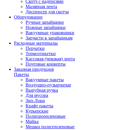
Скотч с надписями
Малярная лента
Диспенсер для скотча
Оборудование
Ручные запайщики
Ножные запайщики
Вакуумные упаковщики
Запчасти к запайщикам
Расходные материалы
Перчатки
Термоэтикетки
Кассовая (чековая) лента
Почтовые конверты
Заказная продукция
Пакеты
Вакуумные пакеты
Воздушно-пузырчатые
Вырубная ручка
Для мусора
Зип-Локи
Крафт пакеты
Курьерские
Полипропиленовые
Майка
Мешки полиэтиленовые