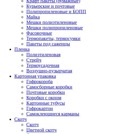
Крафт пакеты (бумажные)
Курьерские и почтовые
Полипропиленовые и БОПП
Майка
Мешки полиэтиленовые
Мешки полипропиленовые
Фасовочные
Термопакеты, термосумки
Пакеты под саженцы
Пленка
Полиэтиленовая
Стрейч
Термоусадочная
Воздушно-пузырчатая
Картонная упаковка
Гофрокороба
Самосборные коробки
Почтовые коробки
Коробки с окном
Картонные тубусы
Гофрокартон
Самоклеющиеся карманы
Скотч
Скотч
Цветной скотч