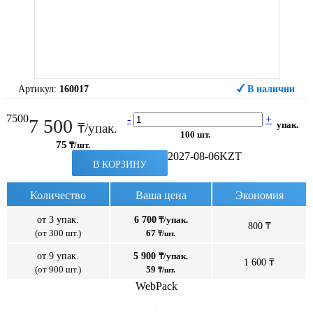
Артикул:
160017
В наличии
7500
-
+
7 500
упак.
₸/упак.
100 шт.
75
₸/шт.
2027-08-06
KZT
В КОРЗИНУ
Количество
Ваша цена
Экономия
от 3 упак.
6 700
₸/упак.
800 ₸
(от 300 шт.)
67
₸/шт.
от 9 упак.
5 900
₸/упак.
1 600 ₸
(от 900 шт.)
59
₸/шт.
WebPack