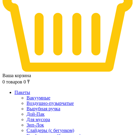
Ваша корзина
0
товаров
0
₸
Пакеты
Вакуумные
Воздушно-пузырчатые
Вырубная ручка
Дой-Пак
Для мусора
Зип-Лок
Слайдеры (с бегунком)