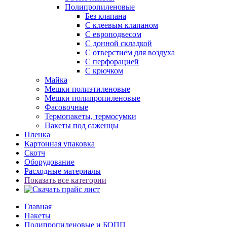
Полипропиленовые
Без клапана
C клеевым клапаном
С европодвесом
С донной складкой
С отверстием для воздуха
С перфорацией
С крючком
Майка
Мешки полиэтиленовые
Мешки полипропиленовые
Фасовочные
Термопакеты, термосумки
Пакеты под саженцы
Пленка
Картонная упаковка
Скотч
Оборудование
Расходные материалы
Показать все категории
Главная
Пакеты
Полипропиленовые и БОПП