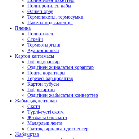
Полиэтилен пакеттері
Полипропилен қабы
Өлшеп-орау
Термопакеты, термосумки
Пакеты под саженцы
Пленка
Полиэтилен
Стрейч
Термоотырғыш
Ауа-көпіршікті
Картон қаптамасы
Гофроқораптар
Өздігінен жиналатын қораптар
Пошта қораптары
Терезесі бар қораптар
Картон тубусы
Гофрокартон
Өздігінен жабысатын конверттер
Жабысқақ ленталар
Скотч
Түрлі-түсті скотч
Жазбасы бар скотч
Малярлық лента
Скотчқа арналған диспенсер
Жабдықтар