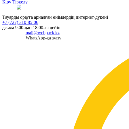
Кіру
Тіркелу
Қаз
Тауарды орауға арналған өнімдердің интернет-дүкені
+7 (727) 310-85-06
дс-жм 9.00-дан 18.00-ға дейін
mail@webpack.kz
WhatsApp-қа жазу