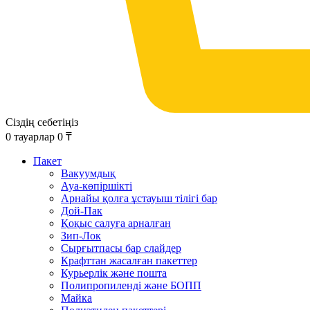
Сіздің себетіңіз
0
тауарлар
0
₸
Пакет
Вакуумдық
Ауа-көпіршікті
Арнайы қолға ұстауыш тілігі бар
Дой-Пак
Қоқыс салуға арналған
Зип-Лок
Сырғытпасы бар слайдер
Крафттан жасалған пакеттер
Курьерлік және пошта
Полипропиленді және БОПП
Майка