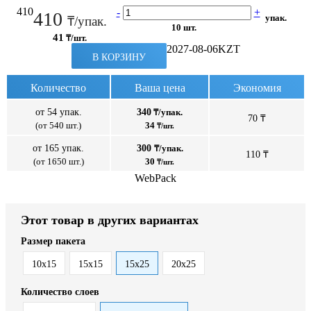
410
-
+
410
упак.
₸/упак.
10 шт.
41
₸/шт.
2027-08-06
KZT
В КОРЗИНУ
Количество
Ваша цена
Экономия
от 54 упак.
340
₸/упак.
70 ₸
(от 540 шт.)
34
₸/шт.
от 165 упак.
300
₸/упак.
110 ₸
(от 1650 шт.)
30
₸/шт.
WebPack
Этот товар в других вариантах
Размер пакета
10x15
15x15
15x25
20x25
Количество слоев