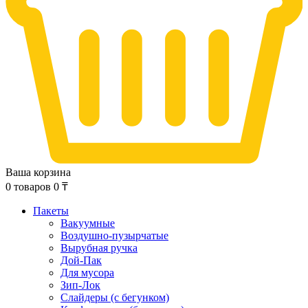
Ваша корзина
0
товаров
0
₸
Пакеты
Вакуумные
Воздушно-пузырчатые
Вырубная ручка
Дой-Пак
Для мусора
Зип-Лок
Слайдеры (с бегунком)