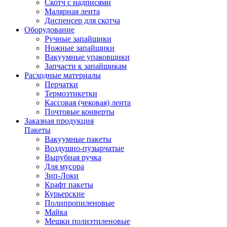
Скотч с надписями
Малярная лента
Диспенсер для скотча
Оборудование
Ручные запайщики
Ножные запайщики
Вакуумные упаковщики
Запчасти к запайщикам
Расходные материалы
Перчатки
Термоэтикетки
Кассовая (чековая) лента
Почтовые конверты
Заказная продукция
Пакеты
Вакуумные пакеты
Воздушно-пузырчатые
Вырубная ручка
Для мусора
Зип-Локи
Крафт пакеты
Курьерские
Полипропиленовые
Майка
Мешки полиэтиленовые