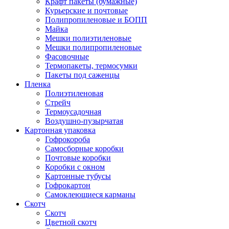
Крафт пакеты (бумажные)
Курьерские и почтовые
Полипропиленовые и БОПП
Майка
Мешки полиэтиленовые
Мешки полипропиленовые
Фасовочные
Термопакеты, термосумки
Пакеты под саженцы
Пленка
Полиэтиленовая
Стрейч
Термоусадочная
Воздушно-пузырчатая
Картонная упаковка
Гофрокороба
Самосборные коробки
Почтовые коробки
Коробки с окном
Картонные тубусы
Гофрокартон
Самоклеющиеся карманы
Скотч
Скотч
Цветной скотч