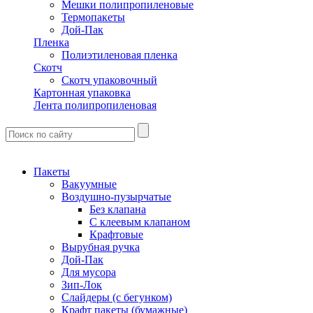
Мешки полипропиленовые
Термопакеты
Дой-Пак
Пленка
Полиэтиленовая пленка
Скотч
Скотч упаковочный
Картонная упаковка
Лента полипропиленовая
Пакеты
Вакуумные
Воздушно-пузырчатые
Без клапана
С клеевым клапаном
Крафтовые
Вырубная ручка
Дой-Пак
Для мусора
Зип-Лок
Слайдеры (с бегунком)
Крафт пакеты (бумажные)