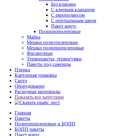
Без клапана
С клеевым клапаном
С европодвесом
С центральным швом
Пакет конус
Полипропиленовые
Майка
Мешки полиэтиленовые
Мешки полипропиленовые
Фасовочные
Термопакеты, термосумки
Пакеты под саженцы
Пленка
Картонная упаковка
Скотч
Оборудование
Расходные материалы
Показать все категории
Главная
Пакеты
Полипропиленовые и БОПП
БОПП пакеты
Пакет конус