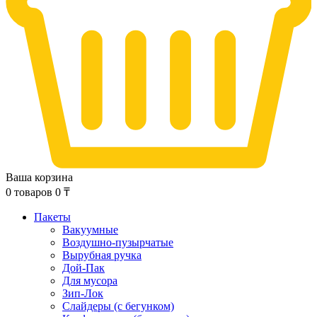
Ваша корзина
0
товаров
0
₸
Пакеты
Вакуумные
Воздушно-пузырчатые
Вырубная ручка
Дой-Пак
Для мусора
Зип-Лок
Слайдеры (с бегунком)