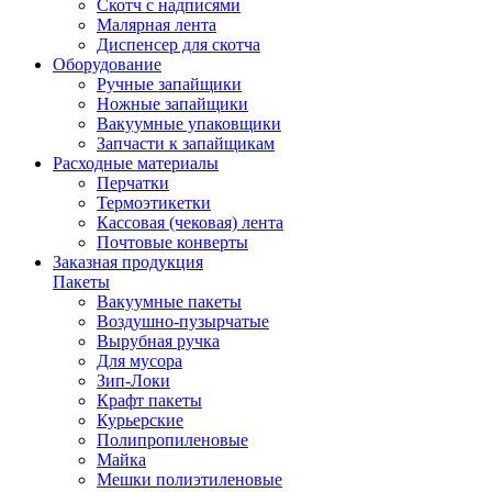
Скотч с надписями
Малярная лента
Диспенсер для скотча
Оборудование
Ручные запайщики
Ножные запайщики
Вакуумные упаковщики
Запчасти к запайщикам
Расходные материалы
Перчатки
Термоэтикетки
Кассовая (чековая) лента
Почтовые конверты
Заказная продукция
Пакеты
Вакуумные пакеты
Воздушно-пузырчатые
Вырубная ручка
Для мусора
Зип-Локи
Крафт пакеты
Курьерские
Полипропиленовые
Майка
Мешки полиэтиленовые