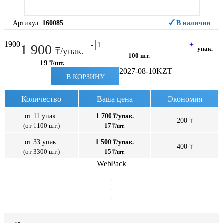
Артикул:
160085
В наличии
1900
-
+
1 900
упак.
₸/упак.
100 шт.
19
₸/шт.
2027-08-10
KZT
В КОРЗИНУ
Количество
Ваша цена
Экономия
от 11 упак.
1 700
₸/упак.
200 ₸
(от 1100 шт.)
17
₸/шт.
от 33 упак.
1 500
₸/упак.
400 ₸
(от 3300 шт.)
15
₸/шт.
WebPack