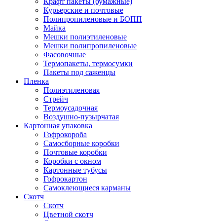
Крафт пакеты (бумажные)
Курьерские и почтовые
Полипропиленовые и БОПП
Майка
Мешки полиэтиленовые
Мешки полипропиленовые
Фасовочные
Термопакеты, термосумки
Пакеты под саженцы
Пленка
Полиэтиленовая
Стрейч
Термоусадочная
Воздушно-пузырчатая
Картонная упаковка
Гофрокороба
Самосборные коробки
Почтовые коробки
Коробки с окном
Картонные тубусы
Гофрокартон
Самоклеющиеся карманы
Скотч
Скотч
Цветной скотч