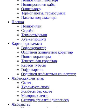
Полиэтилен пакеттері
Полипропилен қабы
Өлшеп-орау
Термопакеты, термосумки
Пакеты под саженцы
Пленка
Полиэтилен
Стрейч
Термоотырғыш
Ауа-көпіршікті
Картон қаптамасы
Гофроқораптар
Өздігінен жиналатын қораптар
Пошта қораптары
Терезесі бар қораптар
Картон тубусы
Гофрокартон
Өздігінен жабысатын конверттер
Жабысқақ ленталар
Скотч
Түрлі-түсті скотч
Жазбасы бар скотч
Малярлық лента
Скотчқа арналған диспенсер
Жабдықтар