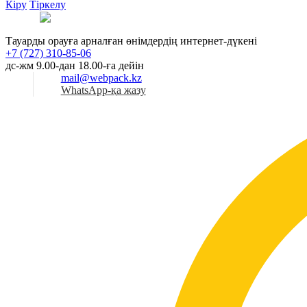
Кіру
Тіркелу
Қаз
Тауарды орауға арналған өнімдердің интернет-дүкені
+7 (727) 310-85-06
дс-жм 9.00-дан 18.00-ға дейін
mail@webpack.kz
WhatsApp-қа жазу