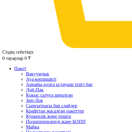
Сіздің себетіңіз
0
тауарлар
0
₸
Пакет
Вакуумдық
Ауа-көпіршікті
Арнайы қолға ұстауыш тілігі бар
Дой-Пак
Қоқыс салуға арналған
Зип-Лок
Сырғытпасы бар слайдер
Крафттан жасалған пакеттер
Курьерлік және пошта
Полипропиленді және БОПП
Майка