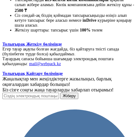
салып жібере аламыз. Көлік компаниясына дейін жеткізу құны -
2500 ₸
Сіз сондай-ақ біздің қоймадан тапсырысыңызды өзіңіз алып
кетуге тапсырыс бере аласыз немесе
inDrive
курьеріне қоңырау
шала аласыз.
Жеткізу шарттары: тапсырыс үшін
100%
төлем
Толығырақ Жеткізу бөлімінде
Егер тауар ақаулы болған жағдайда, біз қайтаруға тиісті сапада
(бүлінбеген түрде болса) қабылдаймыз.
Тауардың сапасы бойынша шағымдар электрондық поштаға
қабылданады:
mail@webpack.kz
Толығырақ Қайтару бөлімінде
Жаңалықтар мен жеңілдіктерге жазылыңыз, барлық
оқиғалардан хабардар болыңыз!
Біз сізге соңғы жаңа тауарларды хабарлап отырамыз!