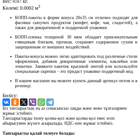
Вес:
0.07 кг.
3
Көлемі:
0.0002 м
БОПП-пакеты в форме конуса 20x35 см отлично подходят для
фасовки сыпучих продуктов (конфет, кофе, чая, сладостей), а
также для декоративной и подарочной упаковки.
БОПП-пленка толщиной 30 мкм обладает привлекательным
глянцевым блеском, прочная, сохраняет содержимое сухим и
защищенным от внешних воздействий.
Пакеты-конусы можно легко адаптировать под различные стили
оформления, добавив декоративные элементы, наклейки или
этикетки. Завяжите пакетик красивой лентой или используйте
специальные скрепки - это придаст упаковке подарочный вид.
В нашем магазине вы можете купить данный артикул оптом и в
розницу.
Бөлісу:
Біз тапсырыстың ең аз сомасынсыз заңды және жеке тұлғалармен
жұмыс істейміз.
Тапсырыстарды төлеу қолма-қол және қолма-қол емес есеп
айырысумен жүзеге асырылады, НДС-пен жұмыс істейміз.
Тапсырысты қалай төлеуге болады: