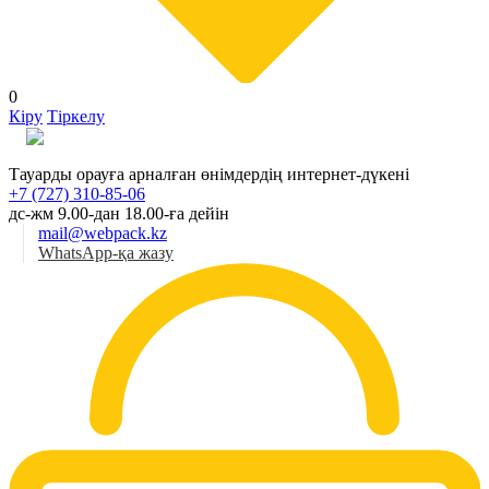
0
Кіру
Тіркелу
Қаз
Тауарды орауға арналған өнімдердің интернет-дүкені
+7 (727) 310-85-06
дс-жм 9.00-дан 18.00-ға дейін
mail@webpack.kz
WhatsApp-қа жазу