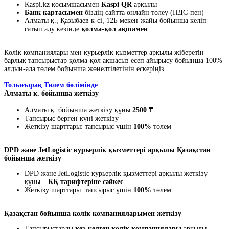
Kaspi.kz қосымшасымен
Kaspi QR
арқылы
Банк картасымен
біздің сайтта онлайн төлеу (НДС-пен)
Алматы қ., Қазыбаев к-сі, 12Б мекен-жайы бойынша келіп
сатып алу кезінде
қолма-қол ақшамен
Көлік компаниялары мен курьерлік қызметтер арқылы жіберетін
барлық тапсырыстар қолма-қол ақшасыз есеп айырысу бойынша 100%
алдын-ала төлем бойынша жөнелтілетінін ескеріңіз.
Толығырақ Төлем бөлімінде
Алматы қ. бойынша жеткізу
Алматы қ. бойынша жеткізу құны
2500 ₸
Тапсырыс берген күні жеткізу
Жеткізу шарттары: тапсырыс үшін
100%
төлем
DPD және JetLogistic курьерлік қызметтері арқылы Қазақстан
бойынша жеткізу
DPD және JetLogistic курьерлік қызметтері арқылы жеткізу
құны –
КҚ тарифтеріне сәйкес
.
Жеткізу шарттары: тапсырыс үшін
100%
төлем
Қазақстан бойынша көлік компанияларымен жеткізу
Тапсырыстарды
кез-келген көлік компаниялары
арқылы