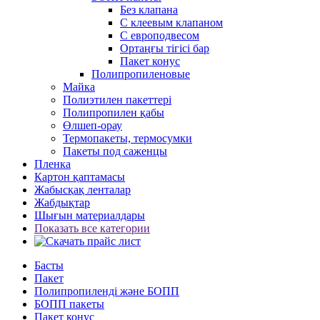
Без клапана
С клеевым клапаном
С европодвесом
Ортаңғы тігісі бар
Пакет конус
Полипропиленовые
Майка
Полиэтилен пакеттері
Полипропилен қабы
Өлшеп-орау
Термопакеты, термосумки
Пакеты под саженцы
Пленка
Картон қаптамасы
Жабысқақ ленталар
Жабдықтар
Шығын материалдары
Показать все категории
Басты
Пакет
Полипропиленді және БОПП
БОПП пакеты
Пакет конус