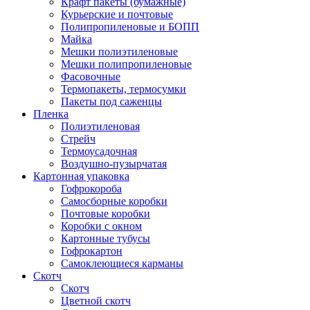
Крафт пакеты (бумажные)
Курьерские и почтовые
Полипропиленовые и БОПП
Майка
Мешки полиэтиленовые
Мешки полипропиленовые
Фасовочные
Термопакеты, термосумки
Пакеты под саженцы
Пленка
Полиэтиленовая
Стрейч
Термоусадочная
Воздушно-пузырчатая
Картонная упаковка
Гофрокороба
Самосборные коробки
Почтовые коробки
Коробки с окном
Картонные тубусы
Гофрокартон
Самоклеющиеся карманы
Скотч
Скотч
Цветной скотч