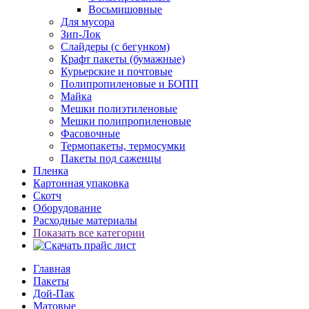
Восьмишовные
Для мусора
Зип-Лок
Слайдеры (с бегунком)
Крафт пакеты (бумажные)
Курьерские и почтовые
Полипропиленовые и БОПП
Майка
Мешки полиэтиленовые
Мешки полипропиленовые
Фасовочные
Термопакеты, термосумки
Пакеты под саженцы
Пленка
Картонная упаковка
Скотч
Оборудование
Расходные материалы
Показать все категории
Главная
Пакеты
Дой-Пак
Матовые