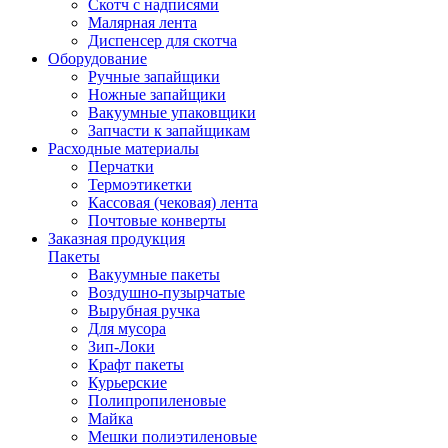
Скотч с надписями
Малярная лента
Диспенсер для скотча
Оборудование
Ручные запайщики
Ножные запайщики
Вакуумные упаковщики
Запчасти к запайщикам
Расходные материалы
Перчатки
Термоэтикетки
Кассовая (чековая) лента
Почтовые конверты
Заказная продукция
Пакеты
Вакуумные пакеты
Воздушно-пузырчатые
Вырубная ручка
Для мусора
Зип-Локи
Крафт пакеты
Курьерские
Полипропиленовые
Майка
Мешки полиэтиленовые