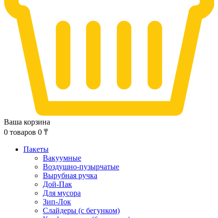
Ваша корзина
0
товаров
0
₸
Пакеты
Вакуумные
Воздушно-пузырчатые
Вырубная ручка
Дой-Пак
Для мусора
Зип-Лок
Слайдеры (с бегунком)