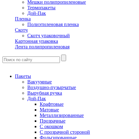
Мешки полипропиленовые
Термопакеты
Дой-Пак
Пленка
Полиэтиленовая пленка
Скотч
Скотч упаковочный
Картонная упаковка
Лента полипропиленовая
Пакеты
Вакуумные
Воздушно-пузырчатые
Вырубная ручка
Дой-Пак
Крафтовые
Матовые
Металлизированные
Прозрачные
С окошком
С прозрачной стороной
Фольгированные