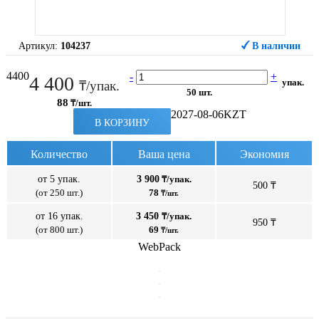
Артикул:
104237
В наличии
4400
-
+
4 400
упак.
₸/упак.
50 шт.
88
₸/шт.
2027-08-06
KZT
В КОРЗИНУ
Количество
Ваша цена
Экономия
от 5 упак.
3 900
₸/упак.
500 ₸
(от 250 шт.)
78
₸/шт.
от 16 упак.
3 450
₸/упак.
950 ₸
(от 800 шт.)
69
₸/шт.
WebPack