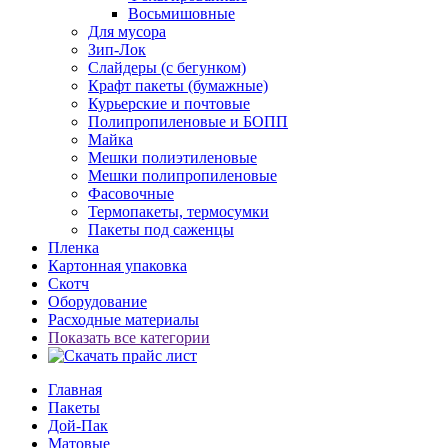
Восьмишовные
Для мусора
Зип-Лок
Слайдеры (с бегунком)
Крафт пакеты (бумажные)
Курьерские и почтовые
Полипропиленовые и БОПП
Майка
Мешки полиэтиленовые
Мешки полипропиленовые
Фасовочные
Термопакеты, термосумки
Пакеты под саженцы
Пленка
Картонная упаковка
Скотч
Оборудование
Расходные материалы
Показать все категории
Главная
Пакеты
Дой-Пак
Матовые