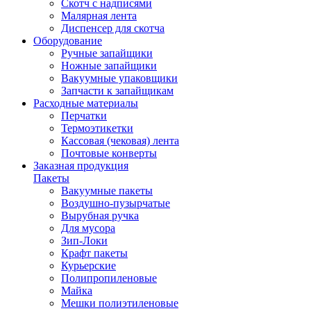
Скотч с надписями
Малярная лента
Диспенсер для скотча
Оборудование
Ручные запайщики
Ножные запайщики
Вакуумные упаковщики
Запчасти к запайщикам
Расходные материалы
Перчатки
Термоэтикетки
Кассовая (чековая) лента
Почтовые конверты
Заказная продукция
Пакеты
Вакуумные пакеты
Воздушно-пузырчатые
Вырубная ручка
Для мусора
Зип-Локи
Крафт пакеты
Курьерские
Полипропиленовые
Майка
Мешки полиэтиленовые