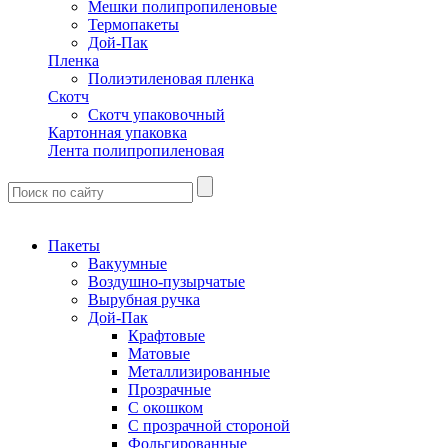
Мешки полипропиленовые
Термопакеты
Дой-Пак
Пленка
Полиэтиленовая пленка
Скотч
Скотч упаковочный
Картонная упаковка
Лента полипропиленовая
Пакеты
Вакуумные
Воздушно-пузырчатые
Вырубная ручка
Дой-Пак
Крафтовые
Матовые
Металлизированные
Прозрачные
С окошком
С прозрачной стороной
Фольгированные