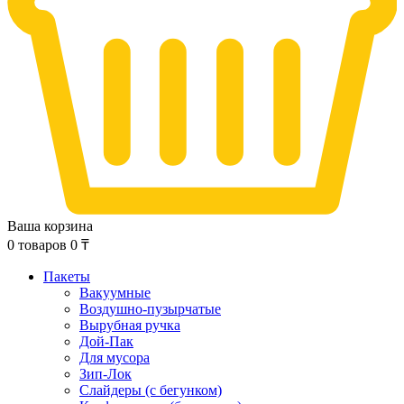
Ваша корзина
0
товаров
0
₸
Пакеты
Вакуумные
Воздушно-пузырчатые
Вырубная ручка
Дой-Пак
Для мусора
Зип-Лок
Слайдеры (с бегунком)