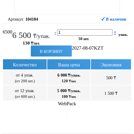
Артикул:
104184
В наличии
6500
-
+
6 500
упак.
₸/упак.
50 шт.
130
₸/шт.
2027-08-07
KZT
В КОРЗИНУ
Количество
Ваша цена
Экономия
от 4 упак.
6 000
₸/упак.
500 ₸
(от 200 шт.)
120
₸/шт.
от 12 упак.
5 000
₸/упак.
1 500 ₸
(от 600 шт.)
100
₸/шт.
WebPack