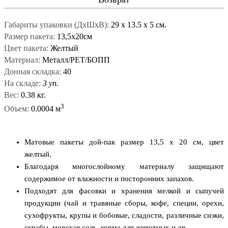
Габариты упаковки (ДxШxВ):
29
x
13.5
x
5 см.
Размер пакета:
13,5х20см
Цвет пакета:
Желтый
Материал:
Металл/PET/БОПП
Донная складка:
40
На складе:
3 уп.
Вес:
0.38 кг.
3
Объем:
0.0004 м
Матовые пакеты дой-пак размер 13,5 x 20 см, цвет
желтый.
Благодаря многослойному материалу защищают
содержимое от влажности и посторонних запахов.
Подходят для фасовки и хранения мелкой и сыпучей
продукции (чай и травяные сборы, кофе, специи, орехи,
сухофрукты, крупы и бобовые, сладости, различные снэки,
скрабы, морская соль, корма для животных и др.