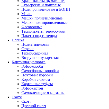
Крафт пакеты (бумажные)
Курьерские и почтовые
Полипропиленовые и БОПП
Майка
Мешки полиэтиленовые
Мешки полипропиленовые
Фасовочные
Термопакеты, термосумки
Пакеты под саженцы
Пленка
Полиэтиленовая
Стрейч
Термоусадочная
Воздушно-пузырчатая
Картонная упаковка
Гофрокороба
Самосборные коробки
Почтовые коробки
Коробки с окном
Картонные тубусы
Гофрокартон
Самоклеющиеся карманы
Скотч
Скотч
Цветной скотч