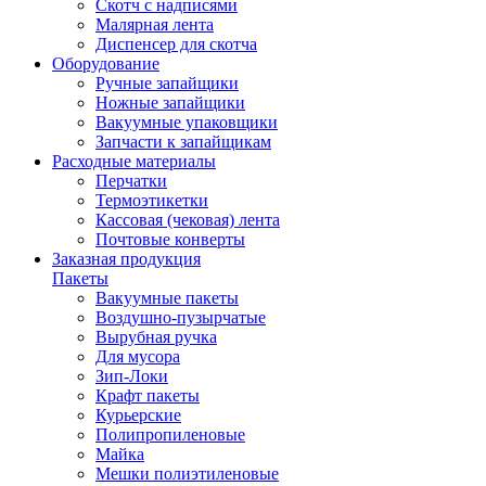
Скотч с надписями
Малярная лента
Диспенсер для скотча
Оборудование
Ручные запайщики
Ножные запайщики
Вакуумные упаковщики
Запчасти к запайщикам
Расходные материалы
Перчатки
Термоэтикетки
Кассовая (чековая) лента
Почтовые конверты
Заказная продукция
Пакеты
Вакуумные пакеты
Воздушно-пузырчатые
Вырубная ручка
Для мусора
Зип-Локи
Крафт пакеты
Курьерские
Полипропиленовые
Майка
Мешки полиэтиленовые