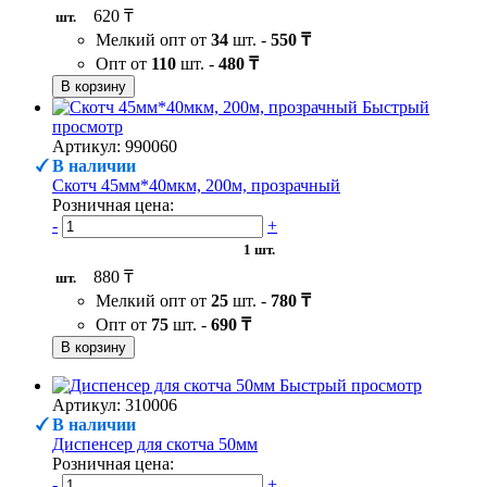
620 ₸
шт.
Мелкий опт от
34
шт. -
550 ₸
Опт от
110
шт. -
480 ₸
В корзину
Быстрый
просмотр
Артикул: 990060
В наличии
Скотч 45мм*40мкм, 200м, прозрачный
Розничная цена:
-
+
1 шт.
880 ₸
шт.
Мелкий опт от
25
шт. -
780 ₸
Опт от
75
шт. -
690 ₸
В корзину
Быстрый просмотр
Артикул: 310006
В наличии
Диспенсер для скотча 50мм
Розничная цена:
-
+