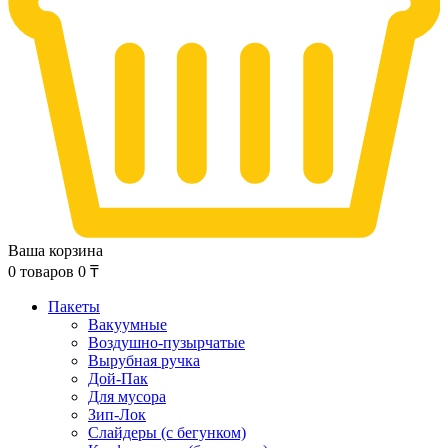
Ваша корзина
0
товаров
0
₸
Пакеты
Вакуумные
Воздушно-пузырчатые
Вырубная ручка
Дой-Пак
Для мусора
Зип-Лок
Слайдеры (с бегунком)