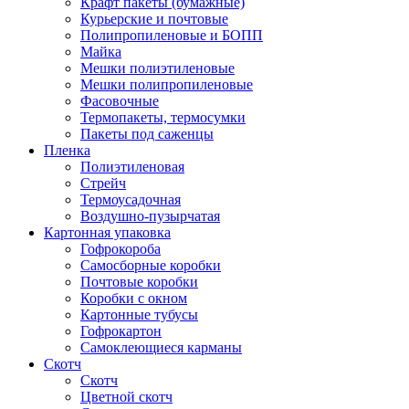
Крафт пакеты (бумажные)
Курьерские и почтовые
Полипропиленовые и БОПП
Майка
Мешки полиэтиленовые
Мешки полипропиленовые
Фасовочные
Термопакеты, термосумки
Пакеты под саженцы
Пленка
Полиэтиленовая
Стрейч
Термоусадочная
Воздушно-пузырчатая
Картонная упаковка
Гофрокороба
Самосборные коробки
Почтовые коробки
Коробки с окном
Картонные тубусы
Гофрокартон
Самоклеющиеся карманы
Скотч
Скотч
Цветной скотч