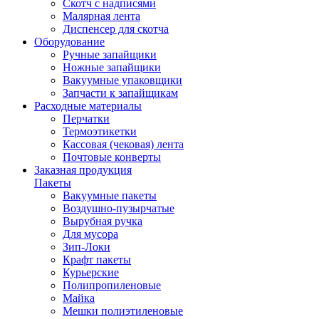
Скотч с надписями
Малярная лента
Диспенсер для скотча
Оборудование
Ручные запайщики
Ножные запайщики
Вакуумные упаковщики
Запчасти к запайщикам
Расходные материалы
Перчатки
Термоэтикетки
Кассовая (чековая) лента
Почтовые конверты
Заказная продукция
Пакеты
Вакуумные пакеты
Воздушно-пузырчатые
Вырубная ручка
Для мусора
Зип-Локи
Крафт пакеты
Курьерские
Полипропиленовые
Майка
Мешки полиэтиленовые