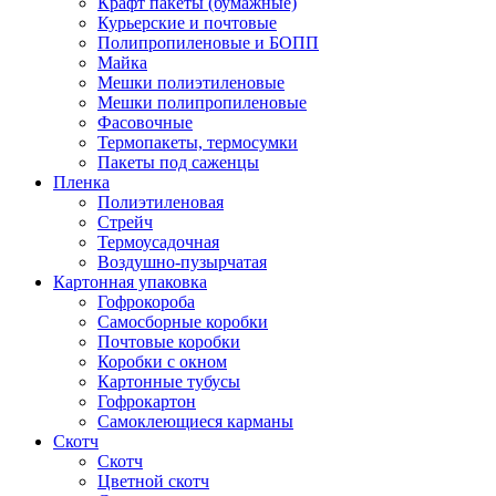
Крафт пакеты (бумажные)
Курьерские и почтовые
Полипропиленовые и БОПП
Майка
Мешки полиэтиленовые
Мешки полипропиленовые
Фасовочные
Термопакеты, термосумки
Пакеты под саженцы
Пленка
Полиэтиленовая
Стрейч
Термоусадочная
Воздушно-пузырчатая
Картонная упаковка
Гофрокороба
Самосборные коробки
Почтовые коробки
Коробки с окном
Картонные тубусы
Гофрокартон
Самоклеющиеся карманы
Скотч
Скотч
Цветной скотч