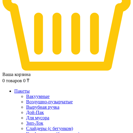
Ваша корзина
0
товаров
0
₸
Пакеты
Вакуумные
Воздушно-пузырчатые
Вырубная ручка
Дой-Пак
Для мусора
Зип-Лок
Слайдеры (с бегунком)