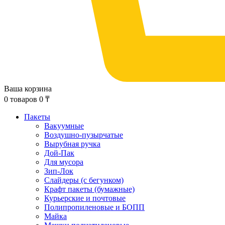
Ваша корзина
0
товаров
0
₸
Пакеты
Вакуумные
Воздушно-пузырчатые
Вырубная ручка
Дой-Пак
Для мусора
Зип-Лок
Слайдеры (с бегунком)
Крафт пакеты (бумажные)
Курьерские и почтовые
Полипропиленовые и БОПП
Майка