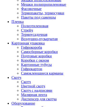
Мешки полиэтиленовые
Мешки полипропиленовые
Фасовочные
Термопакеты, термосумки
Пакеты под саженцы
Пленка
Полиэтиленовая
Стрейч
Термоусадочная
Воздушно-пузырчатая
Картонная упаковка
Гофрокороба
Самосборные коробки
Почтовые коробки
Коробки с окном
Картонные тубусы
Гофрокартон
Самоклеющиеся карманы
Скотч
Скотч
Цветной скотч
Скотч с надписями
Малярная лента
Диспенсер для скотча
Оборудование