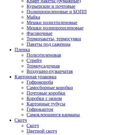
Крафт пакеты (бумажные)
Курьерские и почтовые
Полипропиленовые и БОПП
Майка
Мешки полиэтиленовые
Мешки полипропиленовые
Фасовочные
Термопакеты, термосумки
Пакеты под саженцы
Пленка
Полиэтиленовая
Стрейч
Термоусадочная
Воздушно-пузырчатая
Картонная упаковка
Гофрокороба
Самосборные коробки
Почтовые коробки
Коробки с окном
Картонные тубусы
Гофрокартон
Самоклеющиеся карманы
Скотч
Скотч
Цветной скотч