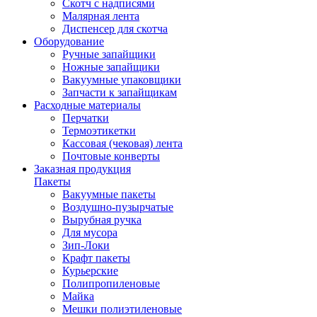
Скотч с надписями
Малярная лента
Диспенсер для скотча
Оборудование
Ручные запайщики
Ножные запайщики
Вакуумные упаковщики
Запчасти к запайщикам
Расходные материалы
Перчатки
Термоэтикетки
Кассовая (чековая) лента
Почтовые конверты
Заказная продукция
Пакеты
Вакуумные пакеты
Воздушно-пузырчатые
Вырубная ручка
Для мусора
Зип-Локи
Крафт пакеты
Курьерские
Полипропиленовые
Майка
Мешки полиэтиленовые