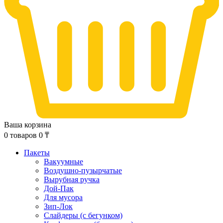
Ваша корзина
0
товаров
0
₸
Пакеты
Вакуумные
Воздушно-пузырчатые
Вырубная ручка
Дой-Пак
Для мусора
Зип-Лок
Слайдеры (с бегунком)