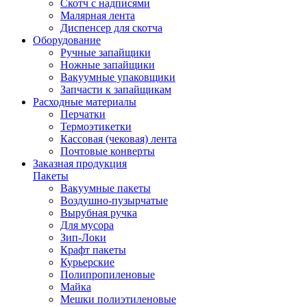
Скотч с надписями
Малярная лента
Диспенсер для скотча
Оборудование
Ручные запайщики
Ножные запайщики
Вакуумные упаковщики
Запчасти к запайщикам
Расходные материалы
Перчатки
Термоэтикетки
Кассовая (чековая) лента
Почтовые конверты
Заказная продукция
Пакеты
Вакуумные пакеты
Воздушно-пузырчатые
Вырубная ручка
Для мусора
Зип-Локи
Крафт пакеты
Курьерские
Полипропиленовые
Майка
Мешки полиэтиленовые