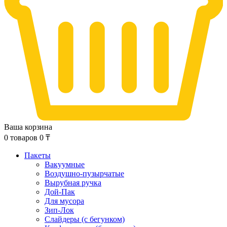
Ваша корзина
0
товаров
0
₸
Пакеты
Вакуумные
Воздушно-пузырчатые
Вырубная ручка
Дой-Пак
Для мусора
Зип-Лок
Слайдеры (с бегунком)