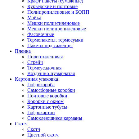
Крафт пакеты (бумажные)
Курьерские и почтовые
Полипропиленовые и БОПП
Майка
Мешки полиэтиленовые
Мешки полипропиленовые
Фасовочные
Термопакеты, термосумки
Пакеты под саженцы
Пленка
Полиэтиленовая
Стрейч
Термоусадочная
Воздушно-пузырчатая
Картонная упаковка
Гофрокороба
Самосборные коробки
Почтовые коробки
Коробки с окном
Картонные тубусы
Гофрокартон
Самоклеющиеся карманы
Скотч
Скотч
Цветной скотч