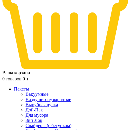
Ваша корзина
0
товаров
0
₸
Пакеты
Вакуумные
Воздушно-пузырчатые
Вырубная ручка
Дой-Пак
Для мусора
Зип-Лок
Слайдеры (с бегунком)