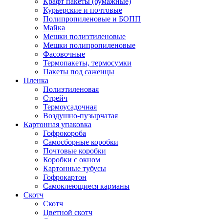
Крафт пакеты (бумажные)
Курьерские и почтовые
Полипропиленовые и БОПП
Майка
Мешки полиэтиленовые
Мешки полипропиленовые
Фасовочные
Термопакеты, термосумки
Пакеты под саженцы
Пленка
Полиэтиленовая
Стрейч
Термоусадочная
Воздушно-пузырчатая
Картонная упаковка
Гофрокороба
Самосборные коробки
Почтовые коробки
Коробки с окном
Картонные тубусы
Гофрокартон
Самоклеющиеся карманы
Скотч
Скотч
Цветной скотч