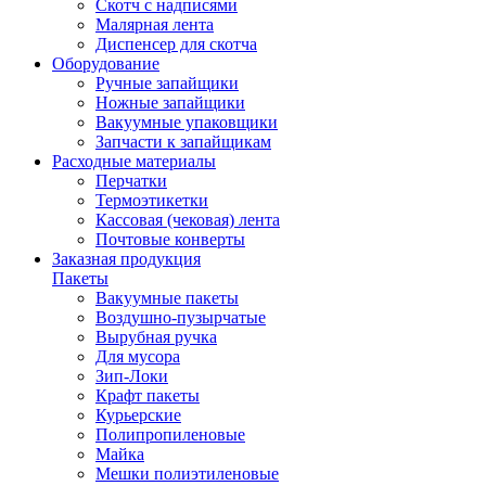
Скотч с надписями
Малярная лента
Диспенсер для скотча
Оборудование
Ручные запайщики
Ножные запайщики
Вакуумные упаковщики
Запчасти к запайщикам
Расходные материалы
Перчатки
Термоэтикетки
Кассовая (чековая) лента
Почтовые конверты
Заказная продукция
Пакеты
Вакуумные пакеты
Воздушно-пузырчатые
Вырубная ручка
Для мусора
Зип-Локи
Крафт пакеты
Курьерские
Полипропиленовые
Майка
Мешки полиэтиленовые