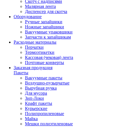
Скотч с надписями
Малярная лента
Диспенсер для скотча
Оборудование
Ручные запайщики
Ножные запайщики
Вакуумные упаковщики
Запчасти к запайщикам
Расходные материалы
Перчатки
Термоэтикетки
Кассовая (чековая) лента
Почтовые конверты
Заказная продукция
Пакеты
Вакуумные пакеты
Воздушно-пузырчатые
Вырубная ручка
Для мусора
Зип-Локи
Крафт пакеты
Курьерские
Полипропиленовые
Майка
Мешки полиэтиленовые