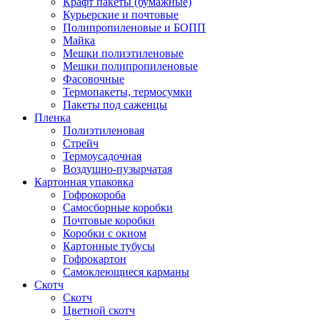
Крафт пакеты (бумажные)
Курьерские и почтовые
Полипропиленовые и БОПП
Майка
Мешки полиэтиленовые
Мешки полипропиленовые
Фасовочные
Термопакеты, термосумки
Пакеты под саженцы
Пленка
Полиэтиленовая
Стрейч
Термоусадочная
Воздушно-пузырчатая
Картонная упаковка
Гофрокороба
Самосборные коробки
Почтовые коробки
Коробки с окном
Картонные тубусы
Гофрокартон
Самоклеющиеся карманы
Скотч
Скотч
Цветной скотч