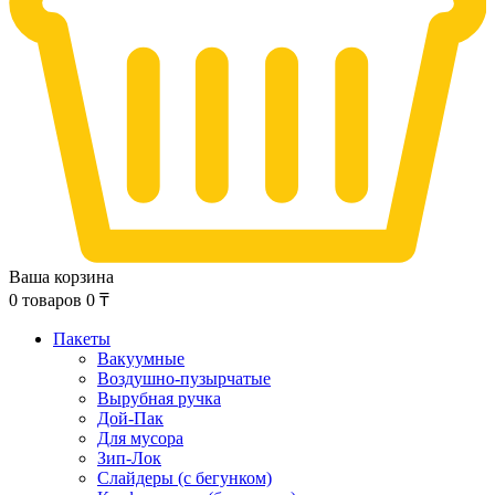
Ваша корзина
0
товаров
0
₸
Пакеты
Вакуумные
Воздушно-пузырчатые
Вырубная ручка
Дой-Пак
Для мусора
Зип-Лок
Слайдеры (с бегунком)