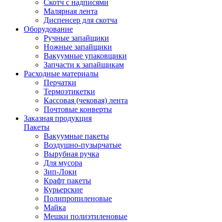
Скотч с надписями
Малярная лента
Диспенсер для скотча
Оборудование
Ручные запайщики
Ножные запайщики
Вакуумные упаковщики
Запчасти к запайщикам
Расходные материалы
Перчатки
Термоэтикетки
Кассовая (чековая) лента
Почтовые конверты
Заказная продукция
Пакеты
Вакуумные пакеты
Воздушно-пузырчатые
Вырубная ручка
Для мусора
Зип-Локи
Крафт пакеты
Курьерские
Полипропиленовые
Майка
Мешки полиэтиленовые