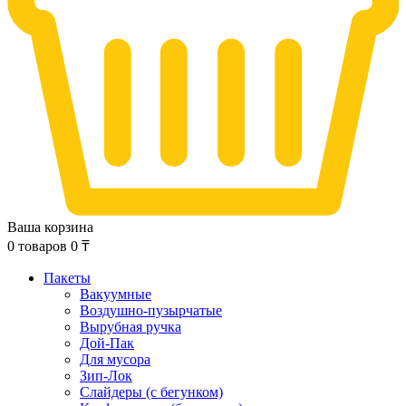
Ваша корзина
0
товаров
0
₸
Пакеты
Вакуумные
Воздушно-пузырчатые
Вырубная ручка
Дой-Пак
Для мусора
Зип-Лок
Слайдеры (с бегунком)