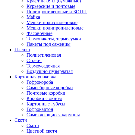
Крафт пакеты (бумажные)
Курьерские и почтовые
Полипропиленовые и БОПП
Майка
Мешки полиэтиленовые
Мешки полипропиленовые
Фасовочные
Термопакеты, термосумки
Пакеты под саженцы
Пленка
Полиэтиленовая
Стрейч
Термоусадочная
Воздушно-пузырчатая
Картонная упаковка
Гофрокороба
Самосборные коробки
Почтовые коробки
Коробки с окном
Картонные тубусы
Гофрокартон
Самоклеющиеся карманы
Скотч
Скотч
Цветной скотч