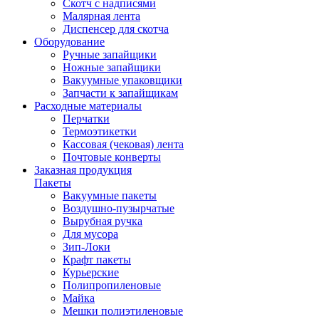
Скотч с надписями
Малярная лента
Диспенсер для скотча
Оборудование
Ручные запайщики
Ножные запайщики
Вакуумные упаковщики
Запчасти к запайщикам
Расходные материалы
Перчатки
Термоэтикетки
Кассовая (чековая) лента
Почтовые конверты
Заказная продукция
Пакеты
Вакуумные пакеты
Воздушно-пузырчатые
Вырубная ручка
Для мусора
Зип-Локи
Крафт пакеты
Курьерские
Полипропиленовые
Майка
Мешки полиэтиленовые