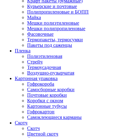
Крафт пакеты (бумажные)
Курьерские и почтовые
Полипропиленовые и БОПП
Майка
Мешки полиэтиленовые
Мешки полипропиленовые
Фасовочные
Термопакеты, термосумки
Пакеты под саженцы
Пленка
Полиэтиленовая
Стрейч
Термоусадочная
Воздушно-пузырчатая
Картонная упаковка
Гофрокороба
Самосборные коробки
Почтовые коробки
Коробки с окном
Картонные тубусы
Гофрокартон
Самоклеющиеся карманы
Скотч
Скотч
Цветной скотч