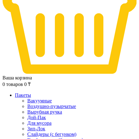
Ваша корзина
0
товаров
0
₸
Пакеты
Вакуумные
Воздушно-пузырчатые
Вырубная ручка
Дой-Пак
Для мусора
Зип-Лок
Слайдеры (с бегунком)