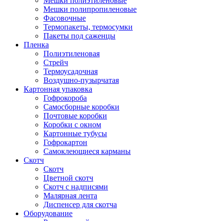
Мешки полиэтиленовые
Мешки полипропиленовые
Фасовочные
Термопакеты, термосумки
Пакеты под саженцы
Пленка
Полиэтиленовая
Стрейч
Термоусадочная
Воздушно-пузырчатая
Картонная упаковка
Гофрокороба
Самосборные коробки
Почтовые коробки
Коробки с окном
Картонные тубусы
Гофрокартон
Самоклеющиеся карманы
Скотч
Скотч
Цветной скотч
Скотч с надписями
Малярная лента
Диспенсер для скотча
Оборудование