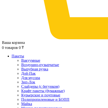
Ваша корзина
0
товаров
0
₸
Пакеты
Вакуумные
Воздушно-пузырчатые
Вырубная ручка
Дой-Пак
Для мусора
Зип-Лок
Слайдеры (с бегунком)
Крафт пакеты (бумажные)
Курьерские и почтовые
Полипропиленовые и БОПП
Майка