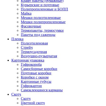
Крафт пакеты (бумажные)
Курьерские и почтовые
Полипропиленовые и БОПП
Майка
Мешки полиэтиленовые
Мешки полипропиленовые
Фасовочные
Термопакеты, термосумки
Пакеты под саженцы
Пленка
Полиэтиленовая
Стрейч
Термоусадочная
Воздушно-пузырчатая
Картонная упаковка
Гофрокороба
Самосборные коробки
Почтовые коробки
Коробки с окном
Картонные тубусы
Гофрокартон
Самоклеющиеся карманы
Скотч
Скотч
Цветной скотч