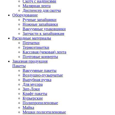
Скотч с надписями
Малярная лента
Диспенсер для скотча
Оборудование
Ручные запайщики
Ножные запайщики
Вакуумные упаковщики
Запчасти к запайщикам
Расходные материалы
Перчатки
Термоэтикетки
Кассовая (чековая) лента
Почтовые конверты
Заказная продукция
Пакеты
Вакуумные пакеты
Воздушно-пузырчатые
Вырубная ручка
Для мусора
Зип-Локи
Крафт пакеты
Курьерские
Полипропиленовые
Майка
Мешки полиэтиленовые