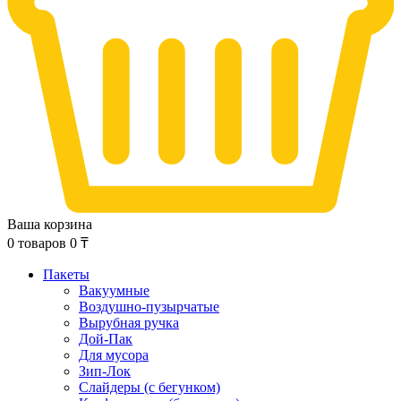
Ваша корзина
0
товаров
0
₸
Пакеты
Вакуумные
Воздушно-пузырчатые
Вырубная ручка
Дой-Пак
Для мусора
Зип-Лок
Слайдеры (с бегунком)