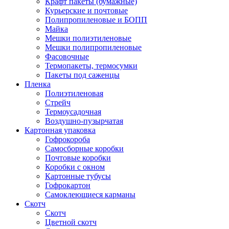
Крафт пакеты (бумажные)
Курьерские и почтовые
Полипропиленовые и БОПП
Майка
Мешки полиэтиленовые
Мешки полипропиленовые
Фасовочные
Термопакеты, термосумки
Пакеты под саженцы
Пленка
Полиэтиленовая
Стрейч
Термоусадочная
Воздушно-пузырчатая
Картонная упаковка
Гофрокороба
Самосборные коробки
Почтовые коробки
Коробки с окном
Картонные тубусы
Гофрокартон
Самоклеющиеся карманы
Скотч
Скотч
Цветной скотч