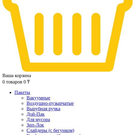
Ваша корзина
0
товаров
0
₸
Пакеты
Вакуумные
Воздушно-пузырчатые
Вырубная ручка
Дой-Пак
Для мусора
Зип-Лок
Слайдеры (с бегунком)