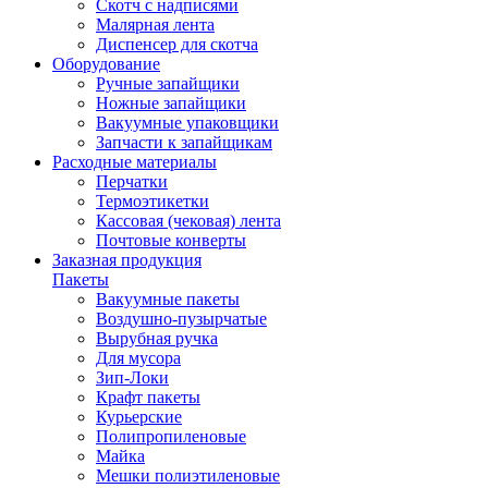
Скотч с надписями
Малярная лента
Диспенсер для скотча
Оборудование
Ручные запайщики
Ножные запайщики
Вакуумные упаковщики
Запчасти к запайщикам
Расходные материалы
Перчатки
Термоэтикетки
Кассовая (чековая) лента
Почтовые конверты
Заказная продукция
Пакеты
Вакуумные пакеты
Воздушно-пузырчатые
Вырубная ручка
Для мусора
Зип-Локи
Крафт пакеты
Курьерские
Полипропиленовые
Майка
Мешки полиэтиленовые