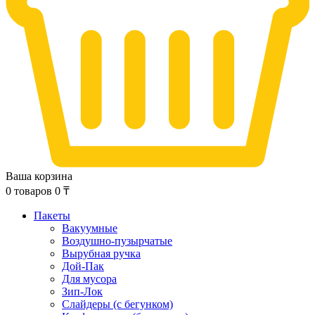
Ваша корзина
0
товаров
0
₸
Пакеты
Вакуумные
Воздушно-пузырчатые
Вырубная ручка
Дой-Пак
Для мусора
Зип-Лок
Слайдеры (с бегунком)