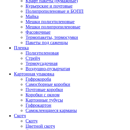
Крафт пакеты (бумажные)
Курьерские и почтовые
Полипропиленовые и БОПП
Майка
Мешки полиэтиленовые
Мешки полипропиленовые
Фасовочные
Термопакеты, термосумки
Пакеты под саженцы
Пленка
Полиэтиленовая
Стрейч
Термоусадочная
Воздушно-пузырчатая
Картонная упаковка
Гофрокороба
Самосборные коробки
Почтовые коробки
Коробки с окном
Картонные тубусы
Гофрокартон
Самоклеющиеся карманы
Скотч
Скотч
Цветной скотч