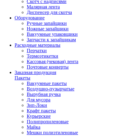
Скотч с надписями
Малярная лента
Диспенсер для скотча
Оборудование
Ручные запайщики
Ножные запайщики
Вакуумные упаковщики
Запчасти к запайщикам
Расходные материалы
Перчатки
Термоэтикетки
Кассовая (чековая) лента
Почтовые конверты
Заказная продукция
Пакеты
Вакуумные пакеты
Воздушно-пузырчатые
Вырубная ручка
Для мусора
Зип-Локи
Крафт пакеты
Курьерские
Полипропиленовые
Майка
Мешки полиэтиленовые