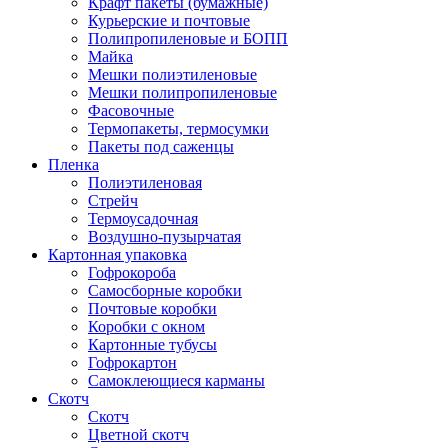
Крафт пакеты (бумажные)
Курьерские и почтовые
Полипропиленовые и БОПП
Майка
Мешки полиэтиленовые
Мешки полипропиленовые
Фасовочные
Термопакеты, термосумки
Пакеты под саженцы
Пленка
Полиэтиленовая
Стрейч
Термоусадочная
Воздушно-пузырчатая
Картонная упаковка
Гофрокороба
Самосборные коробки
Почтовые коробки
Коробки с окном
Картонные тубусы
Гофрокартон
Самоклеющиеся карманы
Скотч
Скотч
Цветной скотч