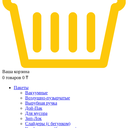
Ваша корзина
0
товаров
0
₸
Пакеты
Вакуумные
Воздушно-пузырчатые
Вырубная ручка
Дой-Пак
Для мусора
Зип-Лок
Слайдеры (с бегунком)