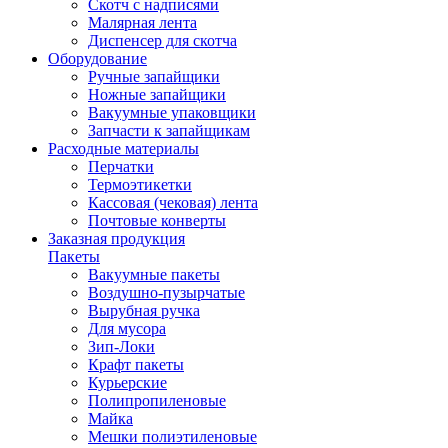
Скотч с надписями
Малярная лента
Диспенсер для скотча
Оборудование
Ручные запайщики
Ножные запайщики
Вакуумные упаковщики
Запчасти к запайщикам
Расходные материалы
Перчатки
Термоэтикетки
Кассовая (чековая) лента
Почтовые конверты
Заказная продукция
Пакеты
Вакуумные пакеты
Воздушно-пузырчатые
Вырубная ручка
Для мусора
Зип-Локи
Крафт пакеты
Курьерские
Полипропиленовые
Майка
Мешки полиэтиленовые