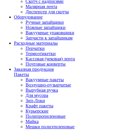
Скотч с надписями
Малярная лента
Диспенсер для скотча
Оборудование
Ручные запайщики
Ножные запайщики
Вакуумные упаковщики
Запчасти к запайщикам
Расходные материалы
Перчатки
Термоэтикетки
Кассовая (чековая) лента
Почтовые конверты
Заказная продукция
Пакеты
Вакуумные пакеты
Воздушно-пузырчатые
Вырубная ручка
Для мусора
Зип-Локи
Крафт пакеты
Курьерские
Полипропиленовые
Майка
Мешки полиэтиленовые