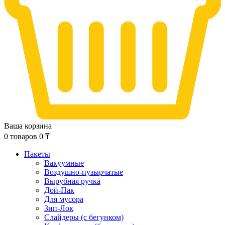
Ваша корзина
0
товаров
0
₸
Пакеты
Вакуумные
Воздушно-пузырчатые
Вырубная ручка
Дой-Пак
Для мусора
Зип-Лок
Слайдеры (с бегунком)