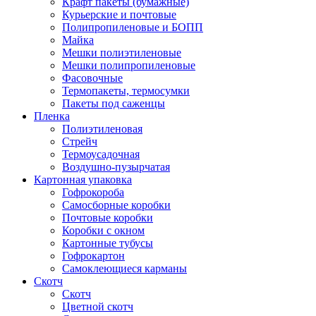
Крафт пакеты (бумажные)
Курьерские и почтовые
Полипропиленовые и БОПП
Майка
Мешки полиэтиленовые
Мешки полипропиленовые
Фасовочные
Термопакеты, термосумки
Пакеты под саженцы
Пленка
Полиэтиленовая
Стрейч
Термоусадочная
Воздушно-пузырчатая
Картонная упаковка
Гофрокороба
Самосборные коробки
Почтовые коробки
Коробки с окном
Картонные тубусы
Гофрокартон
Самоклеющиеся карманы
Скотч
Скотч
Цветной скотч