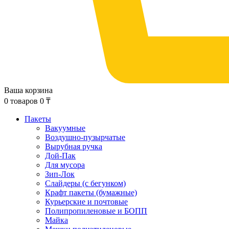
Ваша корзина
0
товаров
0
₸
Пакеты
Вакуумные
Воздушно-пузырчатые
Вырубная ручка
Дой-Пак
Для мусора
Зип-Лок
Слайдеры (с бегунком)
Крафт пакеты (бумажные)
Курьерские и почтовые
Полипропиленовые и БОПП
Майка