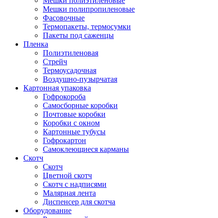
Мешки полиэтиленовые
Мешки полипропиленовые
Фасовочные
Термопакеты, термосумки
Пакеты под саженцы
Пленка
Полиэтиленовая
Стрейч
Термоусадочная
Воздушно-пузырчатая
Картонная упаковка
Гофрокороба
Самосборные коробки
Почтовые коробки
Коробки с окном
Картонные тубусы
Гофрокартон
Самоклеющиеся карманы
Скотч
Скотч
Цветной скотч
Скотч с надписями
Малярная лента
Диспенсер для скотча
Оборудование