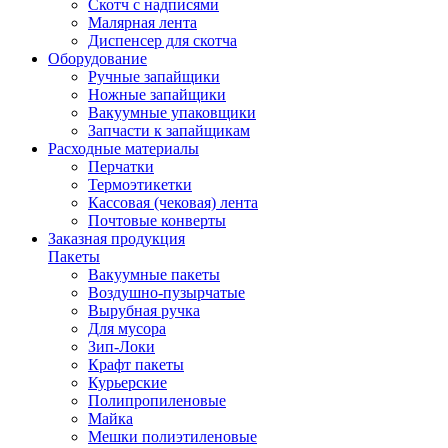
Скотч с надписями
Малярная лента
Диспенсер для скотча
Оборудование
Ручные запайщики
Ножные запайщики
Вакуумные упаковщики
Запчасти к запайщикам
Расходные материалы
Перчатки
Термоэтикетки
Кассовая (чековая) лента
Почтовые конверты
Заказная продукция
Пакеты
Вакуумные пакеты
Воздушно-пузырчатые
Вырубная ручка
Для мусора
Зип-Локи
Крафт пакеты
Курьерские
Полипропиленовые
Майка
Мешки полиэтиленовые