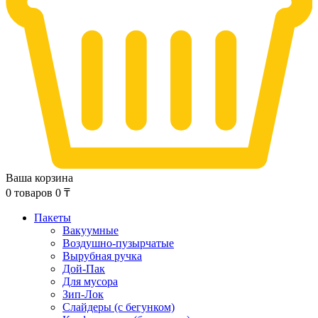
Ваша корзина
0
товаров
0
₸
Пакеты
Вакуумные
Воздушно-пузырчатые
Вырубная ручка
Дой-Пак
Для мусора
Зип-Лок
Слайдеры (с бегунком)