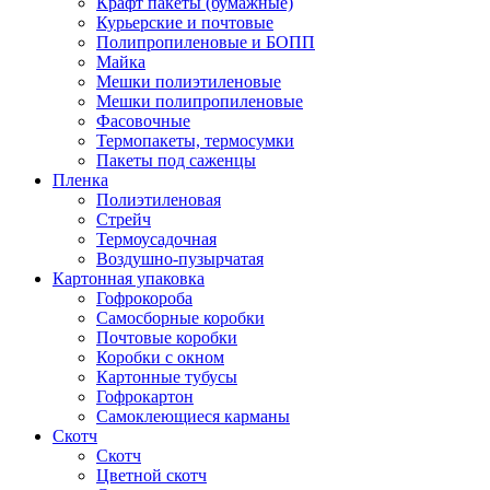
Крафт пакеты (бумажные)
Курьерские и почтовые
Полипропиленовые и БОПП
Майка
Мешки полиэтиленовые
Мешки полипропиленовые
Фасовочные
Термопакеты, термосумки
Пакеты под саженцы
Пленка
Полиэтиленовая
Стрейч
Термоусадочная
Воздушно-пузырчатая
Картонная упаковка
Гофрокороба
Самосборные коробки
Почтовые коробки
Коробки с окном
Картонные тубусы
Гофрокартон
Самоклеющиеся карманы
Скотч
Скотч
Цветной скотч