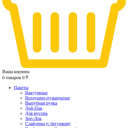
Ваша корзина
0
товаров
0
₸
Пакеты
Вакуумные
Воздушно-пузырчатые
Вырубная ручка
Дой-Пак
Для мусора
Зип-Лок
Слайдеры (с бегунком)