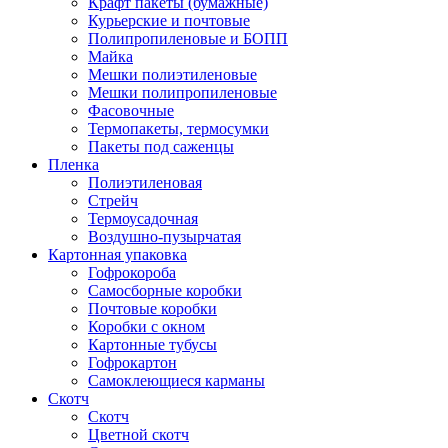
Крафт пакеты (бумажные)
Курьерские и почтовые
Полипропиленовые и БОПП
Майка
Мешки полиэтиленовые
Мешки полипропиленовые
Фасовочные
Термопакеты, термосумки
Пакеты под саженцы
Пленка
Полиэтиленовая
Стрейч
Термоусадочная
Воздушно-пузырчатая
Картонная упаковка
Гофрокороба
Самосборные коробки
Почтовые коробки
Коробки с окном
Картонные тубусы
Гофрокартон
Самоклеющиеся карманы
Скотч
Скотч
Цветной скотч