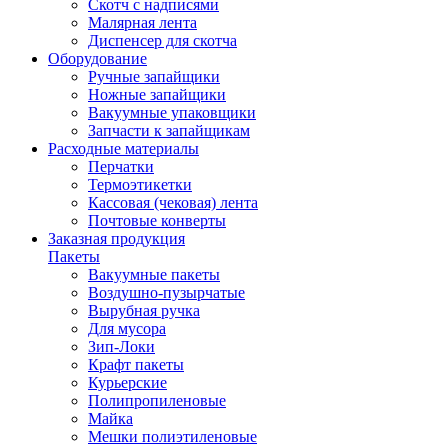
Скотч с надписями
Малярная лента
Диспенсер для скотча
Оборудование
Ручные запайщики
Ножные запайщики
Вакуумные упаковщики
Запчасти к запайщикам
Расходные материалы
Перчатки
Термоэтикетки
Кассовая (чековая) лента
Почтовые конверты
Заказная продукция
Пакеты
Вакуумные пакеты
Воздушно-пузырчатые
Вырубная ручка
Для мусора
Зип-Локи
Крафт пакеты
Курьерские
Полипропиленовые
Майка
Мешки полиэтиленовые