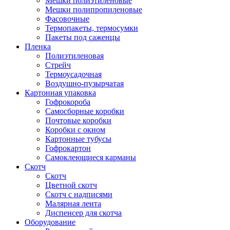
Мешки полиэтиленовые
Мешки полипропиленовые
Фасовочные
Термопакеты, термосумки
Пакеты под саженцы
Пленка
Полиэтиленовая
Стрейч
Термоусадочная
Воздушно-пузырчатая
Картонная упаковка
Гофрокороба
Самосборные коробки
Почтовые коробки
Коробки с окном
Картонные тубусы
Гофрокартон
Самоклеющиеся карманы
Скотч
Скотч
Цветной скотч
Скотч с надписями
Малярная лента
Диспенсер для скотча
Оборудование