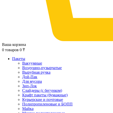
Ваша корзина
0
товаров
0
₸
Пакеты
Вакуумные
Воздушно-пузырчатые
Вырубная ручка
Дой-Пак
Для мусора
Зип-Лок
Слайдеры (с бегунком)
Крафт пакеты (бумажные)
Курьерские и почтовые
Полипропиленовые и БОПП
Майка