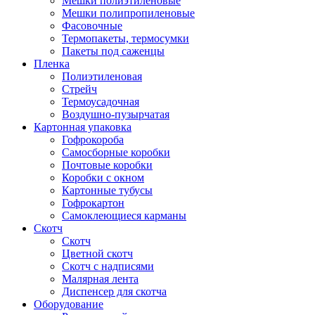
Мешки полиэтиленовые
Мешки полипропиленовые
Фасовочные
Термопакеты, термосумки
Пакеты под саженцы
Пленка
Полиэтиленовая
Стрейч
Термоусадочная
Воздушно-пузырчатая
Картонная упаковка
Гофрокороба
Самосборные коробки
Почтовые коробки
Коробки с окном
Картонные тубусы
Гофрокартон
Самоклеющиеся карманы
Скотч
Скотч
Цветной скотч
Скотч с надписями
Малярная лента
Диспенсер для скотча
Оборудование