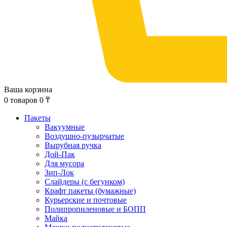
Ваша корзина
0
товаров
0
₸
Пакеты
Вакуумные
Воздушно-пузырчатые
Вырубная ручка
Дой-Пак
Для мусора
Зип-Лок
Слайдеры (с бегунком)
Крафт пакеты (бумажные)
Курьерские и почтовые
Полипропиленовые и БОПП
Майка