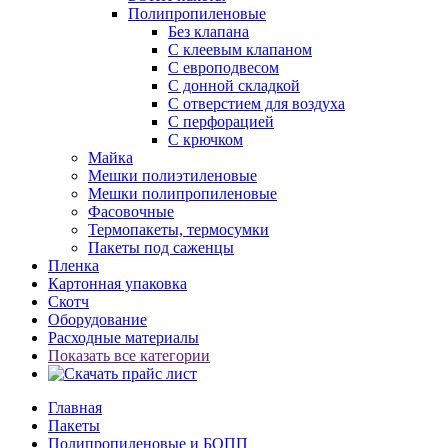
Полипропиленовые
Без клапана
C клеевым клапаном
С европодвесом
С донной складкой
С отверстием для воздуха
С перфорацией
С крючком
Майка
Мешки полиэтиленовые
Мешки полипропиленовые
Фасовочные
Термопакеты, термосумки
Пакеты под саженцы
Пленка
Картонная упаковка
Скотч
Оборудование
Расходные материалы
Показать все категории
Главная
Пакеты
Полипропиленовые и БОПП