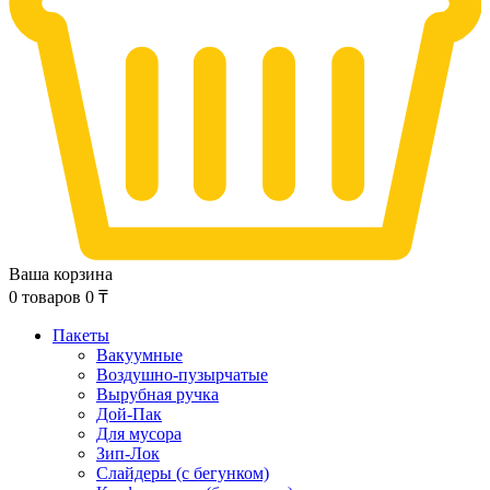
Ваша корзина
0
товаров
0
₸
Пакеты
Вакуумные
Воздушно-пузырчатые
Вырубная ручка
Дой-Пак
Для мусора
Зип-Лок
Слайдеры (с бегунком)