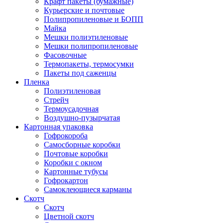
Крафт пакеты (бумажные)
Курьерские и почтовые
Полипропиленовые и БОПП
Майка
Мешки полиэтиленовые
Мешки полипропиленовые
Фасовочные
Термопакеты, термосумки
Пакеты под саженцы
Пленка
Полиэтиленовая
Стрейч
Термоусадочная
Воздушно-пузырчатая
Картонная упаковка
Гофрокороба
Самосборные коробки
Почтовые коробки
Коробки с окном
Картонные тубусы
Гофрокартон
Самоклеющиеся карманы
Скотч
Скотч
Цветной скотч