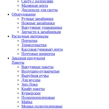
Скотч с надписями
Малярная лента
Диспенсер для скотча
Оборудование
Ручные запайщики
Ножные запайщики
Вакуумные упаковщики
Запчасти к запайщикам
Расходные материалы
Перчатки
Термоэтикетки
Кассовая (чековая) лента
Почтовые конверты
Заказная продукция
Пакеты
Вакуумные пакеты
Воздушно-пузырчатые
Вырубная ручка
Для мусора
Зип-Локи
Крафт пакеты
Курьерские
Полипропиленовые
Майка
Мешки полиэтиленовые