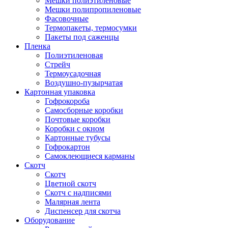
Мешки полиэтиленовые
Мешки полипропиленовые
Фасовочные
Термопакеты, термосумки
Пакеты под саженцы
Пленка
Полиэтиленовая
Стрейч
Термоусадочная
Воздушно-пузырчатая
Картонная упаковка
Гофрокороба
Самосборные коробки
Почтовые коробки
Коробки с окном
Картонные тубусы
Гофрокартон
Самоклеющиеся карманы
Скотч
Скотч
Цветной скотч
Скотч с надписями
Малярная лента
Диспенсер для скотча
Оборудование