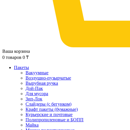
Ваша корзина
0
товаров
0
₸
Пакеты
Вакуумные
Воздушно-пузырчатые
Вырубная ручка
Дой-Пак
Для мусора
Зип-Лок
Слайдеры (с бегунком)
Крафт пакеты (бумажные)
Курьерские и почтовые
Полипропиленовые и БОПП
Майка